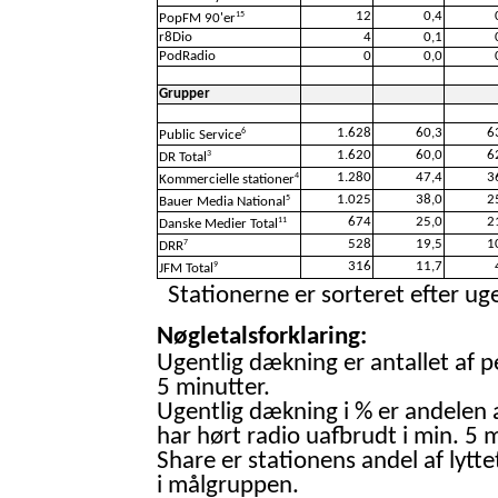
12
0,4
15
PopFM 90'er
r8Dio
4
0,1
PodRadio
0
0,0
Grupper
1.628
60,3
6
6
Public Service
1.620
60,0
6
3
DR Total
1.280
47,4
3
4
Kommercielle stationer
1.025
38,0
2
5
Bauer Media National
674
25,0
2
11
Danske Medier Total
528
19,5
1
7
DRR
316
11,7
9
JFM Total
Stationerne er sorteret efter uge
Nøgletalsforklaring:
Ugentlig dækning er antallet af p
5 minutter.
Ugentlig dækning i % er andelen 
har hørt radio uafbrudt i min. 5 m
Share er stationens andel af lytte
i målgruppen.