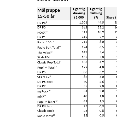
Ugentlig
Ugentlig
Målgruppe
dækning
dækning
15-50 år
i 1.000
i %
Share i
1.201
44,5
3
1
DR P4
DR P3
682
25,2
1
511
18,9
1
15
NOVA
DR P1
249
9,2
215
8,0
15
Radio 100
174
6,5
13
Radio Soft Total
147
5,4
15
The Voice
Skala FM
135
5,0
133
4,9
12
Classic Pop Total
129
4,8
14
PopFM Total
DR P5
86
3,2
82
3,0
8
VLR Total
DR P6 Beat
70
2,6
DR P2
55
2,0
54
2,0
10
myRock
48
1,8
15
mix7
42
1,5
15
PopFM 80'er
DR P8 Jazz
23
0,9
Classic Rock
23
0,8
15
0,5
15
Radio Vinyl