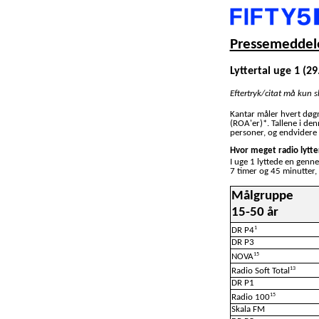
Pressemeddele
Lyttertal uge 1 (29
Eftertryk/citat må kun 
Kantar måler hvert døg
(ROA'er)*. Tallene i de
personer, og endvidere 
Hvor meget radio lytte
I uge 1 lyttede en genn
7 timer og 45 minutter,
Målgruppe
15-50 år
1
DR P4
DR P3
15
NOVA
13
Radio Soft Total
DR P1
15
Radio 100
Skala FM