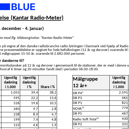
lse (Kantar Radio-Meter)
. december - 4. januar)
ske mod flg. kildeangivelse: "Kantar Radio-Meter"
n på vegne af den danske radiobranche radio lytningen i Danmark ved hjælp af Radio
nne pressemeddelelse er opgivet for hele befolkningen (12 år og derover) svarende til
i målgruppen 15-50 år, svarende til 2.682.000 personer.
r danskerne til?
emsnitsdansker på 12 år og derover i gennemsnit til de stationer, der er med i denne 
 hvoraf 6 timer og 20 minutter fandt sted i perioden 06.00-18.00.
Ugentlig
Ugentlig
Ugentlig
Målgruppe
dækning
dækning
dækning
12 år+
i 1.000
i %
Share i %
i 1.000
1.055
39,4
38,2
2.591
1
DR P4
595
22,2
13,6
DR P3
965
DR P1
821
526
19,6
10,5
779
15
NOVA
260
9,7
2,8
DR P5
467
238
8,9
4,7
430
13
Radio Soft Total
199
7,4
4,8
DR P2
331
123
4,6
1,9