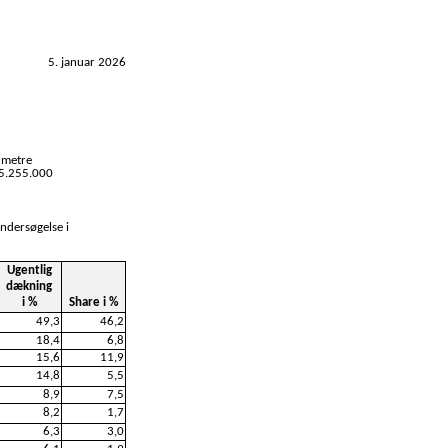
5. januar 2026
 metre
 5.255.000
undersøgelse i
Ugentlig
dækning
i %
Share i %
49,3
46,2
18,4
6,8
15,6
11,9
14,8
5,5
8,9
7,5
8,2
1,7
6,3
3,0