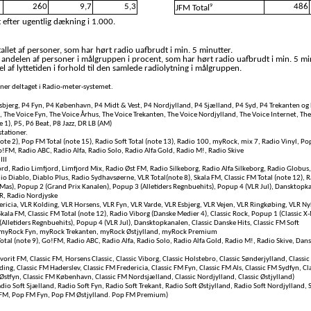
260
9,7
5,3
486
9
JFM Total
 efter ugentlig dækning i 1.000.
llet af personer, som har hørt radio uafbrudt i min. 5 minutter.
 andelen af personer i målgruppen i procent, som har hørt radio uafbrudt i min. 5 mi
l af lyttetiden i forhold til den samlede radiolytning i målgruppen.
soner deltaget i Radio-meter-systemet.
bjerg, P4 Fyn, P4 København, P4 Midt & Vest, P4 Nordjylland, P4 Sjælland, P4 Syd, P4 Trekanten og 
, The Voice Fyn, The Voice Århus, The Voice Trekanten, The Voice Nordjylland, The Voice Internet, Th
e 1), P5, P6 Beat, P8 Jazz, DR LB (AM)
tationer.
te 2), Pop FM Total (note 15), Radio Soft Total (note 13), Radio 100, myRock, mix 7, Radio Vinyl, Po
FM, Radio ABC, Radio Alfa, Radio Solo, Radio Alfa Gold, Radio M!, Radio Skive
III
rd, Radio Limfjord, Limfjord Mix, Radio Øst FM, Radio Silkeborg, Radio Alfa Silkeborg, Radio Globus,
io Diablo, Diablo Plus, Radio Sydhavsøerne, VLR Total(note 8), Skala FM, Classic FM Total (note 12), R
Mas), Popup 2 (Grand Prix Kanalen), Popup 3 (Alletiders Regnbuehits), Popup 4 (VLR Jul), Dansktopka
NR, Radio Nordjyske
ericia, VLR Kolding, VLR Horsens, VLR Fyn, VLR Varde, VLR Esbjerg, VLR Vejen, VLR Ringkøbing, VLR Ny
Skala FM, Classic FM Total (note 12), Radio Viborg (Danske Medier 4), Classic Rock, Popup 1 (Classic X
Alletiders Regnbuehits), Popup 4 (VLR Jul), Dansktopkanalen, Classic Danske Hits, Classic FM Soft
myRock Fyn, myRock Trekanten, myRock Østjylland, myRock Premium
otal (note 9), Go!FM, Radio ABC, Radio Alfa, Radio Solo, Radio Alfa Gold, Radio M!, Radio Skive, Da
vorit FM, Classic FM, Horsens Classic, Classic Viborg, Classic Holstebro, Classic Sønderjylland, Classic 
lding, Classic FM Haderslev, Classic FM Fredericia, Classic FM Fyn, Classic FM Als, Classic FM Sydfyn, C
Østfyn, Classic FM København, Classic FM Nordsjælland, Classic Nordjylland, Classic Østjylland)
adio Soft Sjælland, Radio Soft Fyn, Radio Soft Trekant, Radio Soft Østjylland, Radio Soft Nordjylland,
 FM, Pop FM Fyn, Pop FM Østjylland. Pop FM Premium)