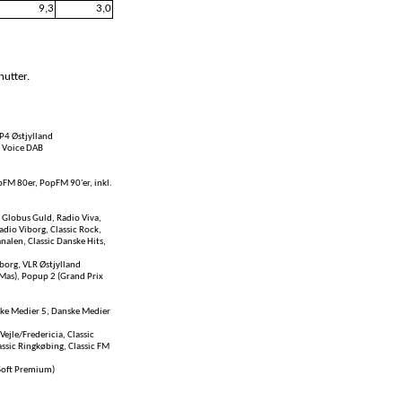
9,3
3,0
nutter.
P4 Østjylland
e Voice DAB
pFM 80er, PopFM 90'er, inkl.
 Globus Guld, Radio Viva,
adio Viborg, Classic Rock,
nalen, Classic Danske Hits,
borg, VLR Østjylland
-Mas), Popup 2 (Grand Prix
nske Medier 5, Danske Medier
Vejle/Fredericia, Classic
lassic Ringkøbing, Classic FM
 Soft Premium)