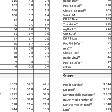
320
15
116
4,3
2,4
Radio 100
102
3,8
1,3
220
14
PopFM Total
100
3,7
1,9
205
12
Classic FM Total
Skala FM
172
100
3,7
1,4
DR P6 Beat
163
92
3,4
1,0
155
15
The Voice
66
2,5
1,2
112
10
54
2,0
1,2
myRock
51
1,9
0,6
95
8
VLR Total
DR P8 Jazz
94
47
1,7
0,6
91
15
PopFM 80'er
45
1,7
0,3
57
15
23
0,8
0,3
mix7
20
0,8
0,1
Classic Rock
47
18
0,7
0,2
46
15
Radio Vinyl
9
0,3
0,1
17
15
PopFM 90'er
6
0,2
0,0
r8Dio
15
Grupper
1.533
57,2
62,1
3.544
6
Public Service
1.521
56,8
61,6
3.521
3
DR Total
1.272
47,5
37,9
2.233
4
4
Kommercielle stationer
1.067
39,8
26,4
1.808
5
Bauer Media National
578
21,6
21,9
1.048
11
Danske Medier Total
444
16,6
10,9
773
7
DRR