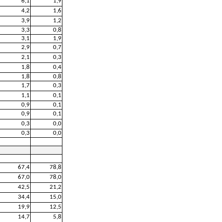
6,1
1,9
4,2
1,6
3,9
1,2
3,3
0,8
3,1
1,9
2,9
0,7
2,1
0,3
1,8
0,4
1,8
0,8
1,7
0,3
1,1
0,1
0,9
0,1
0,9
0,1
0,3
0,0
0,3
0,0
67,4
78,8
67,0
78,0
42,5
21,2
34,4
15,0
19,9
12,5
14,7
5,8