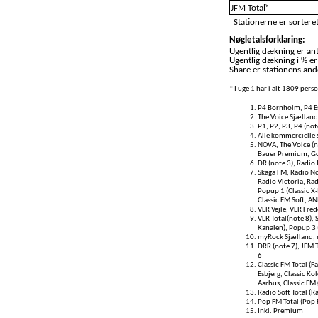
9
JFM Total
Stationerne er sorteret
Nøgletalsforklaring:
Ugentlig dækning er anta
Ugentlig dækning i % er
Share er stationens ande
* I uge 1 har i alt 1809 per
P4 Bornholm, P4 Es
The Voice Sjælland
P1, P2, P3, P4 (not
Alle kommercielle s
NOVA, The Voice (no
Bauer Premium, Go!
DR (note 3), Radio I
Skaga FM, Radio No
Radio Victoria, Rad
Popup 1 (Classic X-
Classic FM Soft, A
VLR Vejle, VLR Fred
VLR Total(note 8), 
Kanalen), Popup 3 (
myRock Sjælland, 
DRR (note 7), JFM T
6
Classic FM Total (Fa
Esbjerg, Classic Ko
Aarhus, Classic FM 
Radio Soft Total (R
Pop FM Total (Pop
Inkl. Premium