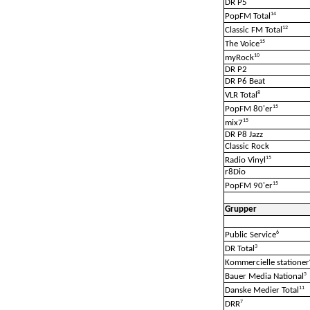
DR P5
14
PopFM Total
12
Classic FM Total
15
The Voice
10
myRock
DR P2
DR P6 Beat
8
VLR Total
15
PopFM 80'er
15
mix7
DR P8 Jazz
Classic Rock
15
Radio Vinyl
r8Dio
15
PopFM 90'er
Grupper
6
Public Service
3
DR Total
Kommercielle stationer
5
Bauer Media National
11
Danske Medier Total
7
DRR