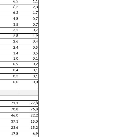
6,5
1,1
6,3
2,3
6,2
1,7
4,8
0,7
3,5
0,7
3,2
0,7
2,8
1,9
2,6
0,4
2,4
0,5
1,4
0,5
1,0
0,1
0,9
0,2
0,4
0,1
0,3
0,1
0,0
0,0
71,1
77,8
70,8
76,8
46,0
22,2
37,3
15,0
23,6
15,2
17,8
6,9