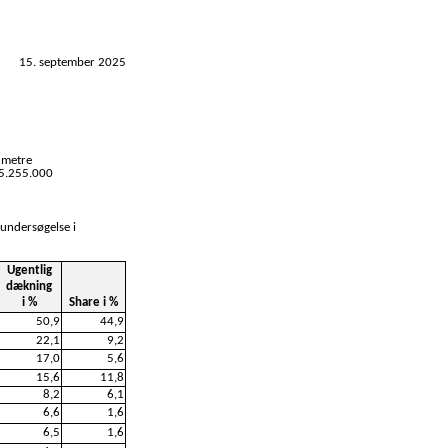
15. september 2025
 metre
 5.255.000
 undersøgelse i
Ugentlig
dækning
i %
Share i %
50,9
44,9
22,1
9,2
17,0
5,6
15,6
11,8
8,2
6,1
6,6
1,6
6,5
1,6