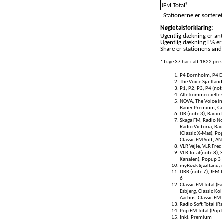
9
JFM Total
Stationerne er sorteret
Nøgletalsforklaring:
Ugentlig dækning er anta
Ugentlig dækning i % er
Share er stationens ande
* I uge 37 har i alt 1822 pe
P4 Bornholm, P4 Es
The Voice Sjælland
P1, P2, P3, P4 (not
Alle kommercielle s
NOVA, The Voice (no
Bauer Premium, Go!
DR (note 3), Radio I
Skaga FM, Radio No
Radio Victoria, Rad
(Classic X-Mas), Po
Classic FM Soft, A
VLR Vejle, VLR Fred
VLR Total(note 8), 
Kanalen), Popup 3 (
myRock Sjælland, 
DRR (note 7), JFM T
6
Classic FM Total (Fa
Esbjerg, Classic Ko
Aarhus, Classic FM 
Radio Soft Total (R
Pop FM Total (Pop
Inkl. Premium