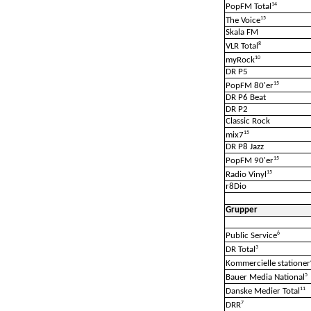
14
PopFM Total
15
The Voice
Skala FM
8
VLR Total
10
myRock
DR P5
15
PopFM 80'er
DR P6 Beat
DR P2
Classic Rock
15
mix7
DR P8 Jazz
15
PopFM 90'er
15
Radio Vinyl
r8Dio
Grupper
6
Public Service
3
DR Total
Kommercielle stationer
5
Bauer Media National
11
Danske Medier Total
7
DRR