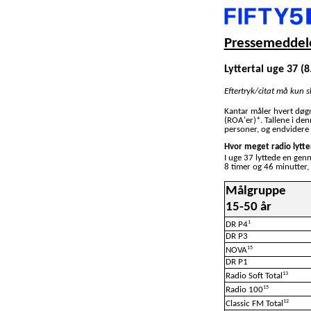
Pressemeddele
Lyttertal uge 37 (
Eftertryk/citat må kun 
Kantar måler hvert døg
(ROA'er)*. Tallene i de
personer, og endvidere 
Hvor meget radio lytte
I uge 37 lyttede en gen
8 timer og 46 minutter,
Målgruppe
15-50 år
1
DR P4
DR P3
15
NOVA
DR P1
13
Radio Soft Total
15
Radio 100
12
Classic FM Total