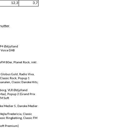
12,3
3,7
nutter.
P4 Østjylland
e Voice DAB
pFM 80er, Planet Rock, inkl.
 Globus Guld, Radio Viva,
 Classic Rock, Popup 1
kanalen, Classic Danske Hits,
borg, VLR Østjylland
-Mas), Popup 2 (Grand Prix
FM Soft
nske Medier 5, Danske Medier
Vejle/Fredericia, Classic
lassic Ringkøbing, Classic FM
 Soft Premium)