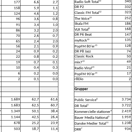
340
13
Radio Soft Total
177
6,6
2,7
DR P2
332
158
5,9
1,1
323
12
Classic FM Total
124
4,6
1,2
252
15
The Voice
96
3,6
0,8
Skala FM
186
91
3,4
1,0
168
8
VLR Total
86
3,2
2,0
DR P6 Beat
147
70
2,6
0,7
135
10
myRock
65
2,4
2,0
128
15
56
2,1
0,9
PopFM 80'er
24
0,9
0,2
DR P8 Jazz
74
Classic Rock
50
22
0,8
0,2
49
15
19
0,7
0,1
mix7
10
0,4
0,3
21
15
Radio Vinyl
6
0,2
0,0
17
15
PopFM 90'er
2
0,1
0,0
r8Dio
2
Grupper
1.689
62,7
61,6
3.734
6
Public Service
1.683
62,5
60,7
3.722
3
DR Total
1.349
50,1
38,4
2.419
4
4
Kommercielle stationer
1.144
42,5
26,4
1.959
5
Bauer Media National
678
25,2
23,9
1.238
11
Danske Medier Total
503
18,7
11,4
934
7
DRR