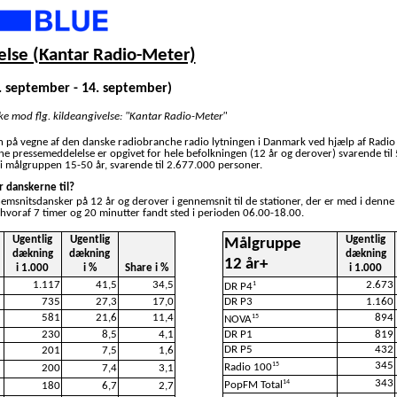
lse (Kantar Radio-Meter)
8. september - 14. september)
ske mod flg. kildeangivelse: "Kantar Radio-Meter"
n på vegne af den danske radiobranche radio lytningen i Danmark ved hjælp af Radio
nne pressemeddelelse er opgivet for hele befolkningen (12 år og derover) svarende til
i målgruppen 15-50 år, svarende til 2.677.000 personer.
r danskerne til?
nemsnitsdansker på 12 år og derover i gennemsnit til de stationer, der er med i denne
 hvoraf 7 timer og 20 minutter fandt sted i perioden 06.00-18.00.
Ugentlig
Ugentlig
Ugentlig
Målgruppe
dækning
dækning
dækning
12 år+
i 1.000
i %
Share i %
i 1.000
1.117
41,5
34,5
2.673
1
DR P4
735
27,3
17,0
DR P3
1.160
581
21,6
11,4
894
15
NOVA
230
8,5
4,1
DR P1
819
DR P5
432
201
7,5
1,6
345
15
Radio 100
200
7,4
3,1
343
14
PopFM Total
180
6,7
2,7