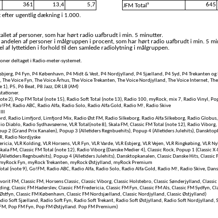
361
13,4
5,7
645
9
JFM Total
 efter ugentlig dækning i 1.000.
llet af personer, som har hørt radio uafbrudt i min. 5 minutter.
 andelen af personer i målgruppen i procent, som har hørt radio uafbrudt i min. 5 mi
l af lyttetiden i forhold til den samlede radiolytning i målgruppen.
rsoner deltaget i Radio-meter-systemet.
bjerg, P4 Fyn, P4 København, P4 Midt & Vest, P4 Nordjylland, P4 Sjælland, P4 Syd, P4 Trekanten og 
, The Voice Fyn, The Voice Århus, The Voice Trekanten, The Voice Nordjylland, The Voice Internet, Th
e 1), P5, P6 Beat, P8 Jazz, DR LB (AM)
tationer.
te 2), Pop FM Total (note 15), Radio Soft Total (note 13), Radio 100, myRock, mix 7, Radio Vinyl, Po
FM, Radio ABC, Radio Alfa, Radio Solo, Radio Alfa Gold, Radio M!, Radio Skive
III
rd, Radio Limfjord, Limfjord Mix, Radio Øst FM, Radio Silkeborg, Radio Alfa Silkeborg, Radio Globus,
io Diablo, Radio Sydhavsøerne, VLR Total(note 8), Skala FM, Classic FM Total (note 12), Radio Viborg,
pup 2 (Grand Prix Kanalen), Popup 3 (Alletiders Regnbuehits), Popup 4 (Alletiders Julehits), Dansktop
NR, Radio Nordjyske
ericia, VLR Kolding, VLR Horsens, VLR Fyn, VLR Varde, VLR Esbjerg, VLR Vejen, VLR Ringkøbing, VLR Ny
Skala FM, Classic FM Total (note 12), Radio Viborg (Danske Medier 4), Classic Rock, Popup 1 (Classic X
Alletiders Regnbuehits), Popup 4 (Alletiders Julehits), Dansktopkanalen, Classic Danske Hits, Classic 
myRock Fyn, myRock Trekanten, myRock Østjylland, myRock Premium
otal (note 9), Go!FM, Radio ABC, Radio Alfa, Radio Solo, Radio Alfa Gold, Radio M!, Radio Skive, Da
vorit FM, Classic FM, Horsens Classic, Classic Viborg, Classic Holstebro, Classic Sønderjylland, Classic 
lding, Classic FM Haderslev, Classic FM Fredericia, Classic FM Fyn, Classic FM Als, Classic FM Sydfyn, C
Østfyn, Classic FM København, Classic FM Nordsjælland, Classic Nordjylland, Classic Østjylland)
adio Soft Sjælland, Radio Soft Fyn, Radio Soft Trekant, Radio Soft Østjylland, Radio Soft Nordjylland,
 FM, Pop FM Fyn, Pop FM Østjylland. Pop FM Premium)