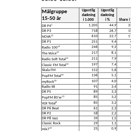
Ugentlig
Ugentlig
Målgruppe
dækning
dækning
15-50 år
i 1.000
i %
Share i
1.205
44,9
3
1
DR P4
DR P3
718
26,7
1
610
22,7
1
15
NOVA
DR P1
251
9,4
246
9,2
15
Radio 100
217
8,1
15
The Voice
211
7,9
13
Radio Soft Total
197
7,4
12
Classic FM Total
Skala FM
152
5,6
136
5,1
14
PopFM Total
107
4,0
10
myRock
Radio IIII
91
3,4
DR P5
89
3,3
85
3,2
15
PopFM 80'er
85
3,2
8
VLR Total
DR P6 Beat
61
2,3
DR P2
58
2,2
DR P8 Jazz
39
1,5
Classic Rock
29
1,1
25
0,9
15
mix7