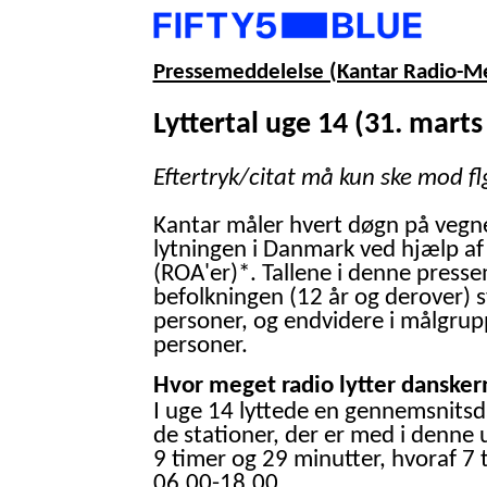
Pressemeddelelse (Kantar Radio-M
Lyttertal uge 14 (31. marts -
Eftertryk/citat må kun ske mod fl
Kantar måler hvert døgn på vegn
lytningen i Danmark ved hjælp af
(ROA'er)*. Tallene i denne presse
befolkningen (12 år og derover) 
personer, og endvidere i målgrup
personer.
Hvor meget radio lytter danskern
I uge 14 lyttede en gennemsnitsd
de stationer, der er med i denne 
9 timer og 29 minutter, hvoraf 7 
06.00-18.00.