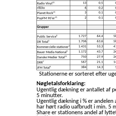
13
0,5
15
Radio Vinyl
r8Dio
6
0,2
3
0,1
15
Planet Rock
2
0,1
15
PopFM 90'er
Grupper
1.727
64,4
5
6
Public Service
1.706
63,6
5
3
DR Total
1.431
53,3
4
4
Kommercielle stationer
1.172
43,7
2
5
Bauer Media National
750
27,9
2
11
Danske Medier Total
567
21,1
1
7
DRR
384
14,3
9
JFM Total
Stationerne er sorteret efter uge
Nøgletalsforklaring:
Ugentlig dækning er antallet af p
5 minutter.
Ugentlig dækning i % er andelen 
har hørt radio uafbrudt i min. 5 m
Share er stationens andel af lytte