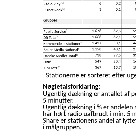
6
0,2
15
Radio Vinyl
3
0,1
15
Planet Rock
Grupper
1.678
62,5
5
6
Public Service
1.668
62,1
5
3
DR Total
1.427
53,1
4
4
Kommercielle stationer
1.158
43,1
2
5
Bauer Media National
738
27,5
3
11
Danske Medier Total
549
20,4
1
7
DRR
367
13,7
1
9
JFM Total
Stationerne er sorteret efter uge
Nøgletalsforklaring:
Ugentlig dækning er antallet af p
5 minutter.
Ugentlig dækning i % er andelen 
har hørt radio uafbrudt i min. 5 m
Share er stationens andel af lytte
i målgruppen.