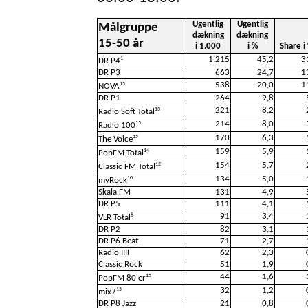
Ugentlig
Ugentlig
Målgruppe
dækning
dækning
15-50 år
i 1.000
i %
Share i
1.215
45,2
3
1
DR P4
DR P3
663
24,7
1
538
20,0
1
15
NOVA
DR P1
264
9,8
221
8,2
13
Radio Soft Total
214
8,0
15
Radio 100
170
6,3
15
The Voice
159
5,9
14
PopFM Total
154
5,7
12
Classic FM Total
134
5,0
10
myRock
Skala FM
131
4,9
DR P5
111
4,1
91
3,4
8
VLR Total
DR P2
82
3,1
DR P6 Beat
71
2,7
Radio IIII
62
2,3
Classic Rock
51
1,9
44
1,6
15
PopFM 80'er
32
1,2
15
mix7
DR P8 Jazz
21
0,8