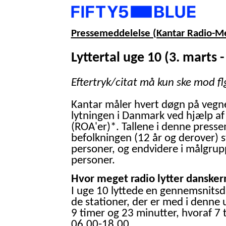
Pressemeddelelse (Kantar Radio-M
Lyttertal uge 10 (3. marts -
Eftertryk/citat må kun ske mod fl
Kantar måler hvert døgn på vegn
lytningen i Danmark ved hjælp af
(ROA'er)*. Tallene i denne presse
befolkningen (12 år og derover) 
personer, og endvidere i målgrup
personer.
Hvor meget radio lytter danskern
I uge 10 lyttede en gennemsnitsd
de stationer, der er med i denne 
9 timer og 23 minutter, hvoraf 7 
06.00-18.00.