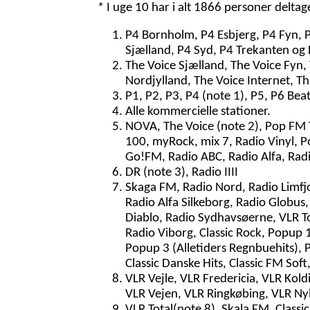
* I uge 10 har i alt 1866 personer delta
P4 Bornholm, P4 Esbjerg, P4 Fyn, 
Sjælland, P4 Syd, P4 Trekanten og 
The Voice Sjælland, The Voice Fyn,
Nordjylland, The Voice Internet, T
P1, P2, P3, P4 (note 1), P5, P6 Bea
Alle kommercielle stationer.
NOVA, The Voice (note 2), Pop FM To
100, myRock, mix 7, Radio Vinyl, P
Go!FM, Radio ABC, Radio Alfa, Radi
DR (note 3), Radio IIII
Skaga FM, Radio Nord, Radio Limfjo
Radio Alfa Silkeborg, Radio Globus,
Diablo, Radio Sydhavsøerne, VLR Tot
Radio Viborg, Classic Rock, Popup 1
Popup 3 (Alletiders Regnbuehits), P
Classic Danske Hits, Classic FM Sof
VLR Vejle, VLR Fredericia, VLR Kol
VLR Vejen, VLR Ringkøbing, VLR Ny
VLR Total(note 8), Skala FM, Classi