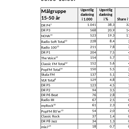
Ugentlig
Ugentlig
Målgruppe
dækning
dækning
15-50 år
i 1.000
i %
Share i
1.041
38,3
3
1
DR P4
DR P3
568
20,9
1
523
19,3
1
15
NOVA
228
8,4
13
Radio Soft Total
211
7,8
15
Radio 100
DR P1
204
7,5
154
5,7
15
The Voice
152
5,6
12
Classic FM Total
150
5,5
14
PopFM Total
Skala FM
137
5,1
129
4,8
8
VLR Total
DR P5
123
4,5
DR P2
94
3,5
DR P6 Beat
76
2,8
Radio IIII
67
2,5
61
2,3
10
myRock
54
2,0
15
PopFM 80'er
Classic Rock
37
1,4
DR P8 Jazz
34
1,3
18
0,7
15
mix7