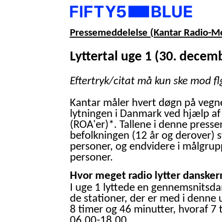
Pressemeddelelse (Kantar Radio-M
Lyttertal uge 1 (30. decemb
Eftertryk/citat må kun ske mod fl
Kantar måler hvert døgn på vegn
lytningen i Danmark ved hjælp af
(ROA'er)*. Tallene i denne presse
befolkningen (12 år og derover) 
personer, og endvidere i målgrup
personer.
Hvor meget radio lytter danskern
I uge 1 lyttede en gennemsnitsdan
de stationer, der er med i denne 
8 timer og 46 minutter, hvoraf 7 
06.00-18.00.