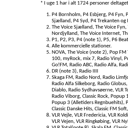
* I uge 1 har i alt 1724 personer deltage
P4 Bornholm, P4 Esbjerg, P4 Fyn, 
Sjælland, P4 Syd, P4 Trekanten og 
The Voice Sjælland, The Voice Fyn,
Nordjylland, The Voice Internet, T
P1, P2, P3, P4 (note 1), P5, P6 Bea
Alle kommercielle stationer.
NOVA, The Voice (note 2), Pop FM To
100, myRock, mix 7, Radio Vinyl, P
Go!FM, Radio ABC, Radio Alfa, Radi
DR (note 3), Radio IIII
Skaga FM, Radio Nord, Radio Limfjo
Radio Alfa Silkeborg, Radio Globus,
Diablo, Radio Sydhavsøerne, VLR Tot
Radio Viborg, Classic Rock, Popup 1
Popup 3 (Alletiders Regnbuehits), P
Classic Danske Hits, Classic FM Sof
VLR Vejle, VLR Fredericia, VLR Kol
VLR Vejen, VLR Ringkøbing, VLR Ny
VLR Total(note 8), Skala FM, Classi