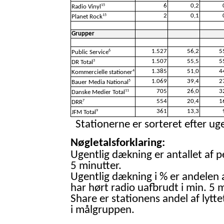
6
0,2
15
Radio Vinyl
2
0,1
15
Planet Rock
Grupper
1.527
56,2
5
6
Public Service
1.507
55,5
5
3
DR Total
1.385
51,0
4
4
Kommercielle stationer
1.069
39,4
2
5
Bauer Media National
705
26,0
3
11
Danske Medier Total
554
20,4
1
7
DRR
361
13,3
9
JFM Total
Stationerne er sorteret efter uge
Nøgletalsforklaring:
Ugentlig dækning er antallet af p
5 minutter.
Ugentlig dækning i % er andelen 
har hørt radio uafbrudt i min. 5 m
Share er stationens andel af lytte
i målgruppen.