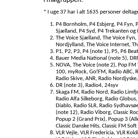
i målgruppen.
* I uge 37 har i alt 1635 personer delta
P4 Bornholm, P4 Esbjerg, P4 Fyn, 
Sjælland, P4 Syd, P4 Trekanten og 
The Voice Sjælland, The Voice Fyn,
Nordjylland, The Voice Internet, T
P1, P2, P3, P4 (note 1), P5, P6 Bea
Bauer Media National (note 5), DRR
NOVA, The Voice (note 2), Pop FM To
100, myRock, Go!FM, Radio ABC, Rad
Radio Skive, ANR, Radio Nordjyske,
DR (note 3), Radio4, 24syv
Skaga FM, Radio Nord, Radio Limfjo
Radio Alfa Silkeborg, Radio Globus,
Diablo, Radio SLR, Radio Sydhavsøer
(note 12), Radio Viborg, Classic Ro
Popup 2 (Grand Prix), Popup 3 (Al
Classic Danske Hits, Classic FM Soft
VLR Vejle, VLR Fredericia, VLR Kol