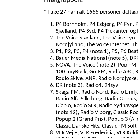
i målgruppen.
* I uge 27 har i alt 1666 personer delta
P4 Bornholm, P4 Esbjerg, P4 Fyn, 
Sjælland, P4 Syd, P4 Trekanten og 
The Voice Sjælland, The Voice Fyn,
Nordjylland, The Voice Internet, T
P1, P2, P3, P4 (note 1), P5, P6 Bea
Bauer Media National (note 5), DRR
NOVA, The Voice (note 2), Pop FM To
100, myRock, Go!FM, Radio ABC, Rad
Radio Skive, ANR, Radio Nordjyske,
DR (note 3), Radio4, 24syv
Skaga FM, Radio Nord, Radio Limfjo
Radio Alfa Silkeborg, Radio Globus,
Diablo, Radio SLR, Radio Sydhavsøer
(note 12), Radio Viborg, Classic Ro
Popup 2 (Grand Prix), Popup 3 (Al
Classic Danske Hits, Classic FM Soft
VLR Vejle, VLR Fredericia, VLR Kol