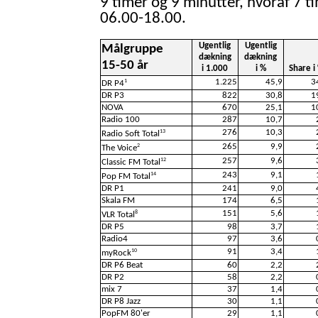
9 timer og 9 minutter, hvoraf 7 t
06.00-18.00.
Ugentlig
Ugentlig
Målgruppe
dækning
dækning
15-50 år
i 1.000
i %
Share i
1.225
45,9
3
1
DR P4
DR P3
822
30,8
1
NOVA
670
25,1
1
Radio 100
287
10,7
276
10,3
13
Radio Soft Total
265
9,9
2
The Voice
257
9,6
12
Classic FM Total
243
9,1
14
Pop FM Total
DR P1
241
9,0
Skala FM
174
6,5
151
5,6
8
VLR Total
DR P5
98
3,7
Radio4
97
3,6
91
3,4
10
myRock
DR P6 Beat
60
2,2
DR P2
58
2,2
mix 7
37
1,4
DR P8 Jazz
30
1,1
PopFM 80'er
29
1,1