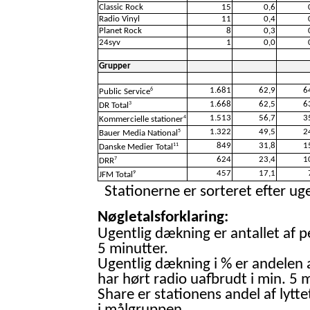
Classic Rock
15
0,6
Radio Vinyl
11
0,4
Planet Rock
8
0,3
24syv
1
0,0
Grupper
1.681
62,9
6
6
Public Service
1.668
62,5
6
3
DR Total
1.513
56,7
3
4
Kommercielle stationer
1.322
49,5
2
5
Bauer Media National
849
31,8
1
11
Danske Medier Total
624
23,4
1
7
DRR
457
17,1
9
JFM Total
Stationerne er sorteret efter uge
Nøgletalsforklaring:
Ugentlig dækning er antallet af p
5 minutter.
Ugentlig dækning i % er andelen 
har hørt radio uafbrudt i min. 5 m
Share er stationens andel af lytte