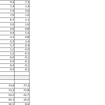
9,4
7,3
7,4
1,4
7,4
3,0
7,0
1,6
6,7
1,1
5,0
1,0
4,6
0,8
4,4
1,4
4,1
0,8
2,3
1,4
1,7
0,4
1,5
0,9
1,2
0,1
0,9
0,1
0,9
0,1
0,4
0,1
0,3
0,1
73,6
77,3
73,2
75,8
54,2
22,7
45,1
16,5
30,5
8,6