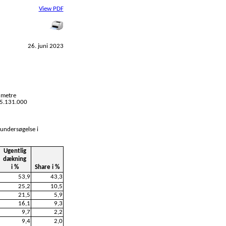
View PDF
26. juni 2023
 metre
l 5.131.000
 undersøgelse i
Ugentlig
dækning
i %
Share i %
53,9
43,3
25,2
10,5
21,5
5,9
16,1
9,3
9,7
2,2
9,4
2,0