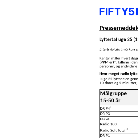
Pressemeddele
Lyttertal uge 25 (19
Eftertryk/citat må kun 
Kantar måler hvert døg
(PPM'er)*. Tallene i de
personer, og endvidere 
Hvor meget radio lytte
I uge 25 lyttede en gen
10 timer og 5 minutter,
Målgruppe
15-50 år
1
DR P4
DR P3
NOVA
Radio 100
13
Radio Soft Total
DR P1