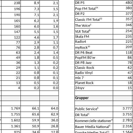
DR P5
480
238
8,9
2,1
380
14
Pop FM Total
196
7,3
1,5
DR P2
377
190
7,1
2,1
357
12
Classic FM Total
165
6,2
1,9
346
2
The Voice
160
6,0
1,6
254
8
VLR Total
147
5,5
1,5
Skala FM
235
122
4,6
1,7
Radio4
225
77
2,9
1,1
209
10
76
2,8
0,7
myRock
63
2,4
1,4
DR P6 Beat
118
49
1,8
0,5
PopFM 80'er
86
36
1,3
0,2
DR P8 Jazz
78
29
1,1
0,2
Classic Rock
62
22
0,8
0,1
Radio Vinyl
47
21
0,8
0,1
mix 7
46
13
0,5
0,2
Planet Rock
18
4
0,2
0,0
24syv
15
Grupper
1.769
66,1
64,0
3.777
6
Public Service
1.755
65,6
62,9
3.755
3
DR Total
1.602
59,9
36,0
2.783
4
4
Kommercielle stationer
1.361
50,9
26,8
2.316
5
Bauer Media National
925
34,6
12,8
1.564
11
Danske Medier Total