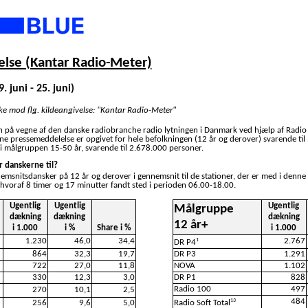
lse (Kantar Radio-Meter)
. juni - 25. juni)
ske mod flg. kildeangivelse: "Kantar Radio-Meter"
n på vegne af den danske radiobranche radio lytningen i Danmark ved hjælp af Radio
nne pressemeddelelse er opgivet for hele befolkningen (12 år og derover) svarende ti
i målgruppen 15-50 år, svarende til 2.678.000 personer.
r danskerne til?
nemsnitsdansker på 12 år og derover i gennemsnit til de stationer, der er med i denne
 hvoraf 8 timer og 17 minutter fandt sted i perioden 06.00-18.00.
Ugentlig
Ugentlig
Ugentlig
Målgruppe
dækning
dækning
dækning
12 år+
i 1.000
i %
Share i %
i 1.000
1.230
46,0
34,4
2.767
1
DR P4
864
32,3
19,7
DR P3
1.291
722
27,0
11,8
NOVA
1.102
330
12,3
3,0
DR P1
828
Radio 100
497
270
10,1
2,5
484
13
256
9,6
5,0
Radio Soft Total