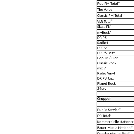
14
Pop FM Total
2
The Voice
12
Classic FM Total
8
VLR Total
Skala FM
10
myRock
DR P5
Radio4
DR P2
DR P6 Beat
PopFM 80'er
Classic Rock
mix 7
Radio Vinyl
DR P8 Jazz
Planet Rock
24syv
Grupper
6
Public Service
3
DR Total
Kommercielle stationer
5
Bauer Media National
11
Danske Medier Total