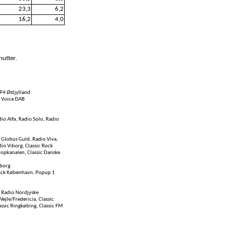
23,3
6,2
16,2
4,0
nutter.
P4 Østjylland
e Voice DAB
io Alfa, Radio Solo, Radio
 Globus Guld, Radio Viva,
dio Viborg, Classic Rock
topkanalen, Classic Danske
yborg
 Rock København, Popup 1
, Radio Nordjyske
Vejle/Fredericia, Classic
lassic Ringkøbing, Classic FM