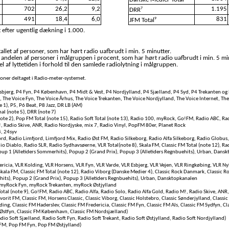
702
26,2
9,2
1.195
7
DRR
491
18,4
6,0
831
9
JFM Total
 efter ugentlig dækning i 1.000.
llet af personer, som har hørt radio uafbrudt i min. 5 minutter.
 andelen af personer i målgruppen i procent, som har hørt radio uafbrudt i min. 5 mi
l af lyttetiden i forhold til den samlede radiolytning i målgruppen.
rsoner deltaget i Radio-meter-systemet.
bjerg, P4 Fyn, P4 København, P4 Midt & Vest, P4 Nordjylland, P4 Sjælland, P4 Syd, P4 Trekanten og 
, The Voice Fyn, The Voice Århus, The Voice Trekanten, The Voice Nordjylland, The Voice Internet, Th
e 1), P5, P6 Beat, P8 Jazz, DR LB (AM)
al (note 5), DRR (note 7)
te 2), Pop FM Total (note 15), Radio Soft Total (note 13), Radio 100, myRock, Go!FM, Radio ABC, Rad
!, Radio Skive, ANR, Radio Nordjyske, mix 7, Radio Vinyl, PopFM 80er, Planet Rock
4, 24syv
rd, Radio Limfjord, Limfjord Mix, Radio Øst FM, Radio Silkeborg, Radio Alfa Silkeborg, Radio Globus,
io Diablo, Radio SLR, Radio Sydhavsøerne, VLR Total(note 8), Skala FM, Classic FM Total (note 12), Ra
opup 1 (Alletiders Sommerhits), Popup 2 (Grand Prix), Popup 3 (Alletiders Regnbuehits), Urban, Dansk
ericia, VLR Kolding, VLR Horsens, VLR Fyn, VLR Varde, VLR Esbjerg, VLR Vejen, VLR Ringkøbing, VLR N
 Skala FM, Classic FM Total (note 12), Radio Viborg (Danske Medier 4), Classic Rock Danmark, Classic
hits), Popup 2 (Grand Prix), Popup 3 (Alletiders Regnbuehits), Urban, Dansktopkanalen
myRock Fyn, myRock Trekanten, myRock Østjylland
otal (note 9), Go!FM, Radio ABC, Radio Alfa, Radio Solo, Radio Alfa Gold, Radio M!, Radio Skive, ANR
vorit FM, Classic FM, Horsens Classic, Classic Viborg, Classic Holstebro, Classic Sønderjylland, Classic 
lding, Classic FM Haderslev, Classic FM Fredericia, Classic FM Fyn, Classic FM Als, Classic FM Sydfyn, C
 Østfyn, Classic FM København, Classic FM Nordsjælland)
adio Soft Sjælland, Radio Soft Fyn, Radio Soft Trekant, Radio Soft Østjylland, Radio Soft Nordjylland)
FM, Pop FM Fyn, Pop FM Østjylland)