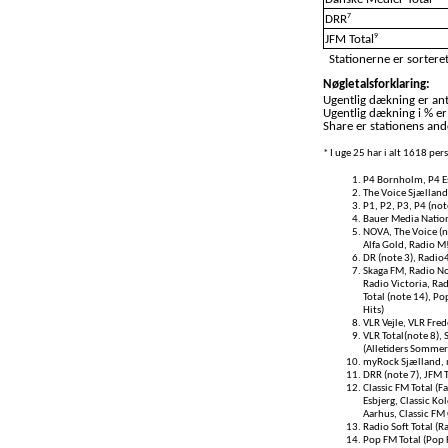
7
DRR
9
JFM Total
Stationerne er sorteret
Nøgletalsforklaring:
Ugentlig dækning er anta
Ugentlig dækning i % er
Share er stationens ande
* I uge 25 har i alt 1618 pe
P4 Bornholm, P4 Es
The Voice Sjælland
P1, P2, P3, P4 (not
Bauer Media Nation
NOVA, The Voice (no
Alfa Gold, Radio M
DR (note 3), Radio
Skaga FM, Radio No
Radio Victoria, Rad
Total (note 14), P
Hits)
VLR Vejle, VLR Fred
VLR Total(note 8),
(Alletiders Sommer
myRock Sjælland, 
DRR (note 7), JFM T
Classic FM Total (Fa
Esbjerg, Classic Ko
Aarhus, Classic FM
Radio Soft Total (R
Pop FM Total (Pop 