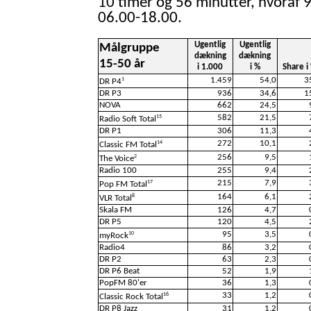
10 timer og 56 minutter, hvoraf 9
06.00-18.00.
Ugentlig
Ugentlig
Målgruppe
dækning
dækning
15-50 år
i 1.000
i %
Share i
1.459
54,0
3
1
DR P4
DR P3
936
34,6
1
NOVA
662
24,5
582
21,5
15
Radio Soft Total
DR P1
306
11,3
272
10,1
14
Classic FM Total
256
9,5
2
The Voice
Radio 100
255
9,4
215
7,9
17
Pop FM Total
164
6,1
8
VLR Total
Skala FM
126
4,7
DR P5
120
4,5
95
3,5
10
myRock
Radio4
86
3,2
DR P2
63
2,3
DR P6 Beat
52
1,9
PopFM 80'er
36
1,3
33
1,2
16
Classic Rock Total
DR P8 Jazz
31
1,2