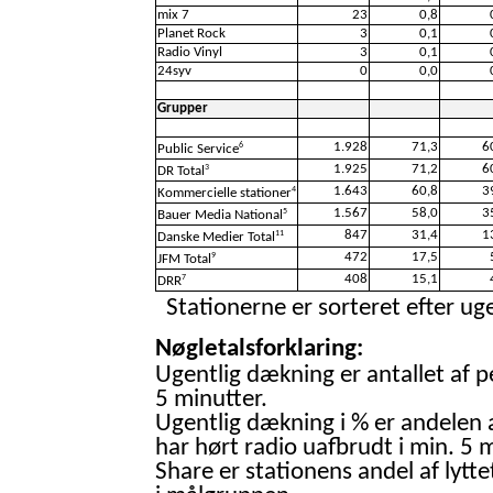
mix 7
23
0,8
Planet Rock
3
0,1
Radio Vinyl
3
0,1
24syv
0
0,0
Grupper
1.928
71,3
6
6
Public Service
1.925
71,2
6
3
DR Total
1.643
60,8
3
4
Kommercielle stationer
1.567
58,0
3
5
Bauer Media National
847
31,4
1
11
Danske Medier Total
472
17,5
9
JFM Total
408
15,1
7
DRR
Stationerne er sorteret efter uge
Nøgletalsforklaring:
Ugentlig dækning er antallet af p
5 minutter.
Ugentlig dækning i % er andelen 
har hørt radio uafbrudt i min. 5 m
Share er stationens andel af lytte