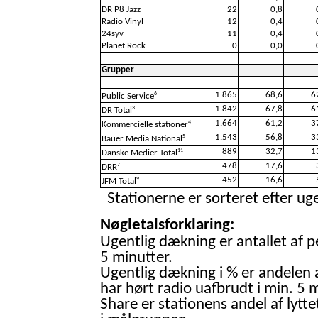
DR P8 Jazz
22
0,8
Radio Vinyl
12
0,4
24syv
11
0,4
Planet Rock
0
0,0
Grupper
1.865
68,6
6
6
Public Service
1.842
67,8
6
3
DR Total
1.664
61,2
3
4
Kommercielle stationer
1.543
56,8
3
5
Bauer Media National
889
32,7
1
11
Danske Medier Total
478
17,6
7
DRR
452
16,6
9
JFM Total
Stationerne er sorteret efter uge
Nøgletalsforklaring:
Ugentlig dækning er antallet af p
5 minutter.
Ugentlig dækning i % er andelen 
har hørt radio uafbrudt i min. 5 m
Share er stationens andel af lytte