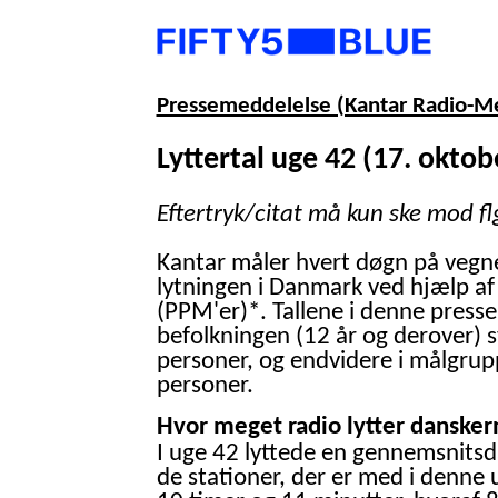
Pressemeddelelse (Kantar Radio-M
Lyttertal uge 42 (17. oktob
Eftertryk/citat må kun ske mod fl
Kantar måler hvert døgn på vegn
lytningen i Danmark ved hjælp af
(PPM'er)*. Tallene i denne presse
befolkningen (12 år og derover) 
personer, og endvidere i målgrup
personer.
Hvor meget radio lytter danskern
I uge 42 lyttede en gennemsnitsd
de stationer, der er med i denne 