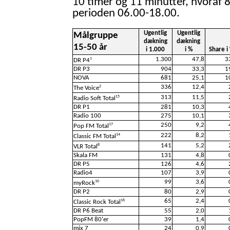
10 timer og 11 minutter, hvoraf 8
perioden 06.00-18.00.
Ugentlig
Ugentlig
Målgruppe
dækning
dækning
15-50 år
i 1.000
i %
Share i
1.300
47,8
3
1
DR P4
DR P3
904
33,3
1
NOVA
681
25,1
1
336
12,4
2
The Voice
313
11,5
15
Radio Soft Total
DR P1
281
10,3
Radio 100
275
10,1
250
9,2
17
Pop FM Total
222
8,2
14
Classic FM Total
141
5,2
8
VLR Total
Skala FM
131
4,8
DR P5
126
4,6
Radio4
107
3,9
99
3,6
10
myRock
DR P2
80
2,9
65
2,4
16
Classic Rock Total
DR P6 Beat
55
2,0
PopFM 80'er
39
1,4
mix 7
24
0,9