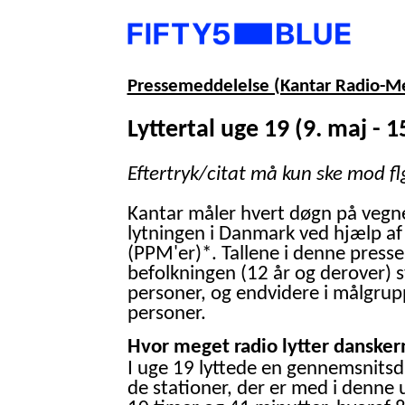
Pressemeddelelse (Kantar Radio-M
Lyttertal uge 19 (9. maj - 1
Eftertryk/citat må kun ske mod fl
Kantar måler hvert døgn på vegn
lytningen i Danmark ved hjælp af
(PPM'er)*. Tallene i denne presse
befolkningen (12 år og derover) 
personer, og endvidere i målgrup
personer.
Hvor meget radio lytter danskern
I uge 19 lyttede en gennemsnitsd
de stationer, der er med i denne 