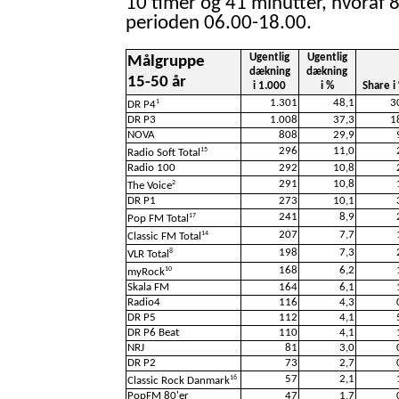
10 timer og 41 minutter, hvoraf 8
perioden 06.00-18.00.
Ugentlig
Ugentlig
Målgruppe
dækning
dækning
15-50 år
i 1.000
i %
Share i
1.301
48,1
3
1
DR P4
DR P3
1.008
37,3
1
NOVA
808
29,9
296
11,0
15
Radio Soft Total
Radio 100
292
10,8
291
10,8
2
The Voice
DR P1
273
10,1
241
8,9
17
Pop FM Total
207
7,7
14
Classic FM Total
198
7,3
8
VLR Total
168
6,2
10
myRock
Skala FM
164
6,1
Radio4
116
4,3
DR P5
112
4,1
DR P6 Beat
110
4,1
NRJ
81
3,0
DR P2
73
2,7
57
2,1
16
Classic Rock Danmark
PopFM 80'er
47
1,7