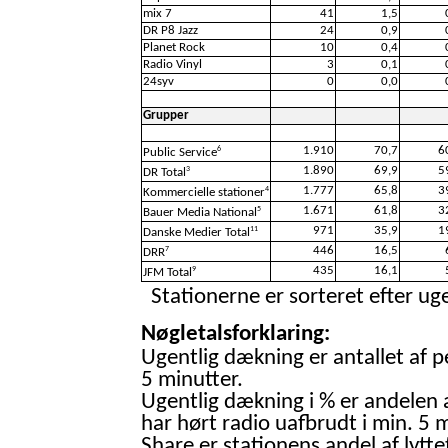
mix 7
41
1,5
DR P8 Jazz
24
0,9
Planet Rock
10
0,4
Radio Vinyl
3
0,1
24syv
0
0,0
Grupper
1.910
70,7
6
6
Public Service
1.890
69,9
5
3
DR Total
1.777
65,8
3
4
Kommercielle stationer
1.671
61,8
3
5
Bauer Media National
971
35,9
1
11
Danske Medier Total
446
16,5
7
DRR
435
16,1
9
JFM Total
Stationerne er sorteret efter uge
Nøgletalsforklaring:
Ugentlig dækning er antallet af p
5 minutter.
Ugentlig dækning i % er andelen 
har hørt radio uafbrudt i min. 5 m
Share er stationens andel af lytte