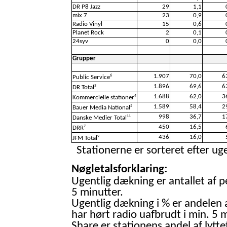
DR P8 Jazz
29
1,1
mix 7
23
0,9
Radio Vinyl
15
0,6
Planet Rock
2
0,1
24syv
0
0,0
Grupper
1.907
70,0
6
6
Public Service
1.896
69,6
6
3
DR Total
1.688
62,0
3
4
Kommercielle stationer
1.589
58,4
2
5
Bauer Media National
998
36,7
1
11
Danske Medier Total
450
16,5
7
DRR
436
16,0
9
JFM Total
Stationerne er sorteret efter uge
Nøgletalsforklaring:
Ugentlig dækning er antallet af p
5 minutter.
Ugentlig dækning i % er andelen 
har hørt radio uafbrudt i min. 5 m
Share er stationens andel af lytte