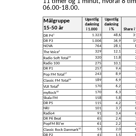
11 timer og 1 minut, hvoraf 8 tim
06.00-18.00.
Ugentlig
Ugentlig
Målgruppe
dækning
dækning
15-50 år
i 1.000
i %
Share i
1.323
48,6
3
1
DR P4
DR P3
1.006
36,9
1
NOVA
764
28,1
329
12,1
2
The Voice
320
11,8
15
Radio Soft Total
Radio 100
275
10,1
DR P1
257
9,4
243
8,9
17
Pop FM Total
189
6,9
14
Classic FM Total
170
6,2
8
VLR Total
170
6,3
10
myRock
Skala FM
158
5,8
DR P5
115
4,2
NRJ
101
3,7
Radio4
91
3,4
DR P6 Beat
65
2,4
PopFM 80'er
61
2,2
53
2,0
16
Classic Rock Danmark
DR P2
41
1,5