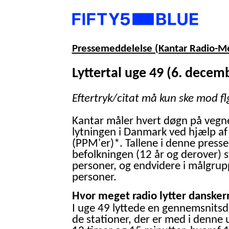
Pressemeddelelse (Kantar Radio-M
Lyttertal uge 49 (6. decem
Eftertryk/citat må kun ske mod fl
Kantar måler hvert døgn på vegn
lytningen i Danmark ved hjælp af
(PPM'er)*. Tallene i denne presse
befolkningen (12 år og derover) 
personer, og endvidere i målgrup
personer.
Hvor meget radio lytter danskern
I uge 49 lyttede en gennemsnitsd
de stationer, der er med i denne 