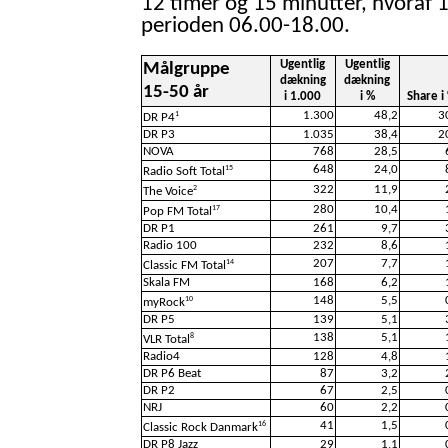
12 timer og 15 minutter, hvoraf 1
perioden 06.00-18.00.
Ugentlig
Ugentlig
Målgruppe
dækning
dækning
15-50 år
i 1.000
i %
Share i
1.300
48,2
3
1
DR P4
DR P3
1.035
38,4
2
NOVA
768
28,5
648
24,0
15
Radio Soft Total
322
11,9
2
The Voice
280
10,4
17
Pop FM Total
DR P1
261
9,7
Radio 100
232
8,6
207
7,7
14
Classic FM Total
Skala FM
168
6,2
148
5,5
10
myRock
DR P5
139
5,1
138
5,1
8
VLR Total
Radio4
128
4,8
DR P6 Beat
87
3,2
DR P2
67
2,5
NRJ
60
2,2
41
1,5
16
Classic Rock Danmark
DR P8 Jazz
29
1,1