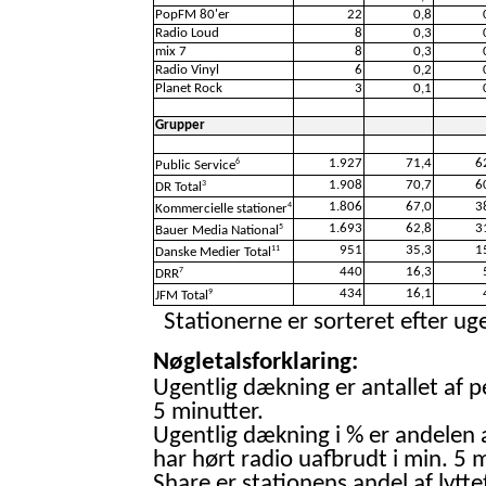
PopFM 80'er
22
0,8
Radio Loud
8
0,3
mix 7
8
0,3
Radio Vinyl
6
0,2
Planet Rock
3
0,1
Grupper
1.927
71,4
6
6
Public Service
1.908
70,7
6
3
DR Total
1.806
67,0
3
4
Kommercielle stationer
1.693
62,8
3
5
Bauer Media National
951
35,3
1
11
Danske Medier Total
440
16,3
7
DRR
434
16,1
9
JFM Total
Stationerne er sorteret efter uge
Nøgletalsforklaring:
Ugentlig dækning er antallet af p
5 minutter.
Ugentlig dækning i % er andelen 
har hørt radio uafbrudt i min. 5 m
Share er stationens andel af lytte