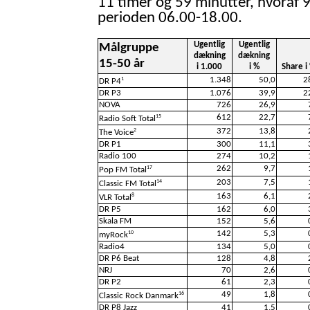
11 timer og 59 minutter, hvoraf 9
perioden 06.00-18.00.
Ugentlig
Ugentlig
Målgruppe
dækning
dækning
15-50 år
i 1.000
i %
Share i
1.348
50,0
2
1
DR P4
DR P3
1.076
39,9
2
NOVA
726
26,9
612
22,7
15
Radio Soft Total
372
13,8
2
The Voice
DR P1
300
11,1
Radio 100
274
10,2
262
9,7
17
Pop FM Total
203
7,5
14
Classic FM Total
163
6,1
8
VLR Total
DR P5
162
6,0
Skala FM
152
5,6
142
5,3
10
myRock
Radio4
134
5,0
DR P6 Beat
128
4,8
NRJ
70
2,6
DR P2
61
2,3
49
1,8
16
Classic Rock Danmark
DR P8 Jazz
41
1,5