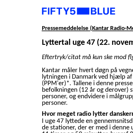
Pressemeddelelse (Kantar Radio-M
Lyttertal uge 47 (22. nove
Eftertryk/citat må kun ske mod fl
Kantar måler hvert døgn på vegn
lytningen i Danmark ved hjælp af
(PPM'er)*. Tallene i denne presse
befolkningen (12 år og derover) 
personer, og endvidere i målgrup
personer.
Hvor meget radio lytter danskern
I uge 47 lyttede en gennemsnitsd
de stationer, der er med i denne 