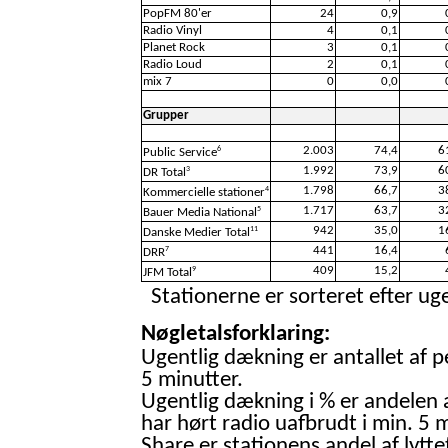
PopFM 80'er
24
0,9
Radio Vinyl
4
0,1
Planet Rock
3
0,1
Radio Loud
2
0,1
mix 7
0
0,0
Grupper
2.003
74,4
6
6
Public Service
1.992
73,9
6
3
DR Total
1.798
66,7
3
4
Kommercielle stationer
1.717
63,7
3
5
Bauer Media National
942
35,0
1
11
Danske Medier Total
441
16,4
7
DRR
409
15,2
9
JFM Total
Stationerne er sorteret efter uge
Nøgletalsforklaring:
Ugentlig dækning er antallet af p
5 minutter.
Ugentlig dækning i % er andelen 
har hørt radio uafbrudt i min. 5 m
Share er stationens andel af lytte