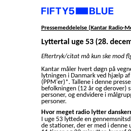
Pressemeddelelse (Kantar Radio-M
Lyttertal uge 53 (28. decem
Eftertryk/citat må kun ske mod fl
Kantar måler hvert døgn på vegn
lytningen i Danmark ved hjælp af
(PPM'er)*. Tallene i denne presse
befolkningen (12 år og derover) 
personer, og endvidere i målgrup
personer.
Hvor meget radio lytter danskern
I uge 53 lyttede en gennemsnitsd
de stationer, der er med i denne 