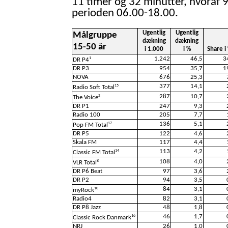
11 timer og 32 minutter, hvoraf 9
perioden 06.00-18.00.
Ugentlig
Ugentlig
Målgruppe
dækning
dækning
15-50 år
i 1.000
i %
Share i
1.242
46,5
3
1
DR P4
DR P3
954
35,7
1
NOVA
676
25,3
377
14,1
15
Radio Soft Total
287
10,7
2
The Voice
DR P1
247
9,3
Radio 100
205
7,7
136
5,1
17
Pop FM Total
DR P5
122
4,6
Skala FM
117
4,4
113
4,2
14
Classic FM Total
108
4,0
8
VLR Total
DR P6 Beat
97
3,6
DR P2
94
3,5
84
3,1
10
myRock
Radio4
82
3,1
DR P8 Jazz
48
1,8
46
1,7
16
Classic Rock Danmark
NRJ
26
1,0