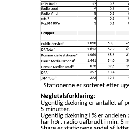
MTV Radio
17
0,6
Radio Loud
9
0,3
Radio Vinyl
8
0,3
mix 7
4
0,1
PopFM 80'er
3
0,1
Grupper
1.838
68,8
6
6
Public Service
1.813
67,9
6
3
DR Total
1.565
58,6
3
4
Kommercielle stationer
1.441
54,0
3
5
Bauer Media National
870
32,6
1
11
Danske Medier Total
357
13,4
7
DRR
323
12,1
9
JFM Total
Stationerne er sorteret efter uge
Nøgletalsforklaring:
Ugentlig dækning er antallet af p
5 minutter.
Ugentlig dækning i % er andelen 
har hørt radio uafbrudt i min. 5 m
Share er stationens andel af lytte