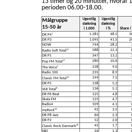
13 timer og 20 minutter, hvoraf 1
perioden 06.00-18.00.
Ugentlig
Ugentlig
Målgruppe
dækning
dækning
15-50 år
i 1.000
i %
Share i
1.281
48,5
3
1
DR P4
DR P3
1.095
41,5
2
NOVA
744
28,2
588
22,3
15
Radio Soft Total
DR P1
347
13,1
280
10,6
17
Pop FM Total
238
9,0
2
The Voice
Radio 100
235
8,9
199
7,5
14
Classic FM Total
DR P5
138
5,2
136
5,1
8
VLR Total
DR P6 Beat
125
4,8
Skala FM
125
4,7
Radio4
109
4,1
92
3,5
10
myRock
DR P8 Jazz
60
2,3
DR P2
52
2,0
45
1,7
16
Classic Rock Danmark
NRJ
34
1,3