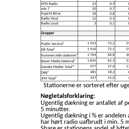
MTV Radio
23
0,9
mix 7
20
0,7
PopFM 80'er
16
0,6
Radio Vinyl
12
0,5
Radio Loud
3
0,1
Grupper
1.933
73,2
5
6
Public Service
1.916
72,5
5
3
DR Total
1.764
66,8
4
4
Kommercielle stationer
1.645
62,3
3
5
Bauer Media National
977
37,0
1
11
Danske Medier Total
481
18,2
7
DRR
397
15,0
9
JFM Total
Stationerne er sorteret efter uge
Nøgletalsforklaring:
Ugentlig dækning er antallet af p
5 minutter.
Ugentlig dækning i % er andelen 
har hørt radio uafbrudt i min. 5 m
Share er stationens andel af lytte