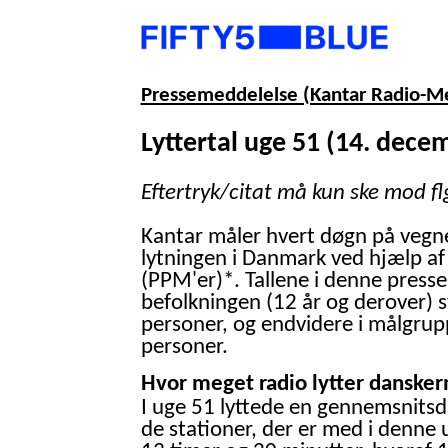
Pressemeddelelse (Kantar Radio-M
Lyttertal uge 51 (14. dece
Eftertryk/citat må kun ske mod fl
Kantar måler hvert døgn på vegn
lytningen i Danmark ved hjælp af
(PPM'er)*. Tallene i denne presse
befolkningen (12 år og derover) 
personer, og endvidere i målgrup
personer.
Hvor meget radio lytter danskern
I uge 51 lyttede en gennemsnitsd
de stationer, der er med i denne 