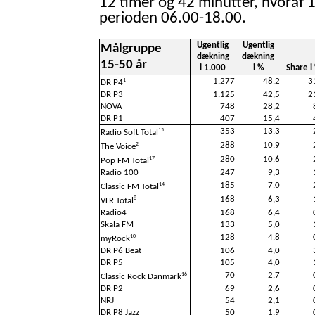
12 timer og 42 minutter, hvoraf 1
perioden 06.00-18.00.
Ugentlig
Ugentlig
Målgruppe
dækning
dækning
15-50 år
i 1.000
i %
Share i
1.277
48,2
3
1
DR P4
DR P3
1.125
42,5
2
NOVA
748
28,2
DR P1
407
15,4
353
13,3
15
Radio Soft Total
288
10,9
2
The Voice
280
10,6
17
Pop FM Total
Radio 100
247
9,3
185
7,0
14
Classic FM Total
168
6,3
8
VLR Total
Radio4
168
6,4
Skala FM
133
5,0
128
4,8
10
myRock
DR P6 Beat
106
4,0
DR P5
105
4,0
70
2,7
16
Classic Rock Danmark
DR P2
69
2,6
NRJ
54
2,1
DR P8 Jazz
50
1,9