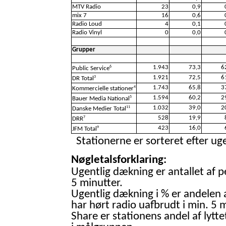
MTV Radio
23
0,9
mix 7
16
0,6
Radio Loud
4
0,1
Radio Vinyl
0
0,0
Grupper
1.943
73,3
6
6
Public Service
1.921
72,5
6
3
DR Total
1.743
65,8
3
4
Kommercielle stationer
1.594
60,2
2
5
Bauer Media National
1.032
39,0
2
11
Danske Medier Total
528
19,9
7
DRR
423
16,0
9
JFM Total
Stationerne er sorteret efter uge
Nøgletalsforklaring:
Ugentlig dækning er antallet af p
5 minutter.
Ugentlig dækning i % er andelen 
har hørt radio uafbrudt i min. 5 m
Share er stationens andel af lytte