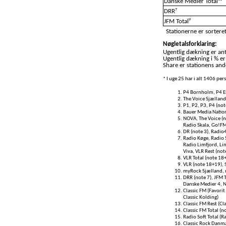
Danske Medier Total
7
DRR
9
JFM Total
Stationerne er sorteret
Nøgletalsforklaring:
Ugentlig dækning er anta
Ugentlig dækning i % er
Share er stationens ande
* I uge 25 har i alt 1406 pe
P4 Bornholm, P4 Es
The Voice Sjælland
P1, P2, P3, P4 (not
Bauer Media Nationa
NOVA, The Voice (no
Radio Skala, Go!FM
DR (note 3), Radio
Radio Køge, Radio 
Radio Limfjord, Lim
Viva, VLR Rest (not
VLR Total (note 18
VLR (note 18+19), S
myRock Sjælland, 
DRR (note 7), JFM T
Danske Medier 4, 
Classic FM (Favorit 
Classic Kolding)
Classic FM Rest (Cl
Classic FM Total (n
Radio Soft Total (R
Classic Rock Danma