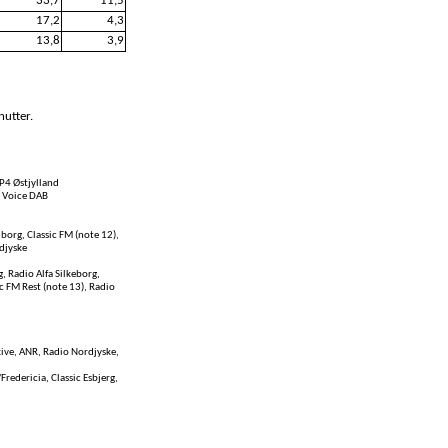
33,7
11,5
17,2
4,3
13,8
3,9
nutter.
P4 Østjylland
e Voice DAB
borg, Classic FM (note 12),
djyske
 Radio Alfa Silkeborg,
c FM Rest (note 13), Radio
kive, ANR, Radio Nordjyske,
Fredericia, Classic Esbjerg,