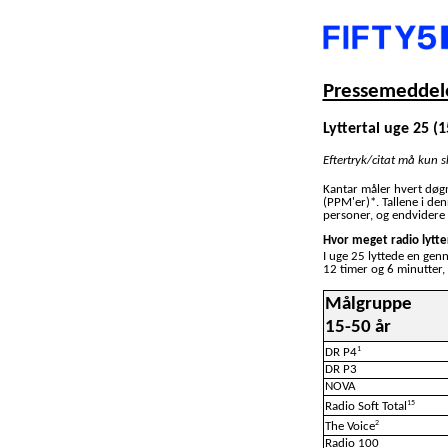
Pressemeddele
Lyttertal uge 25 (15
Eftertryk/citat må kun 
Kantar måler hvert døg
(PPM'er)*. Tallene i de
personer, og endvidere 
Hvor meget radio lytte
I uge 25 lyttede en gen
12 timer og 6 minutter,
Målgruppe
15-50 år
1
DR P4
DR P3
NOVA
15
Radio Soft Total
2
The Voice
Radio 100