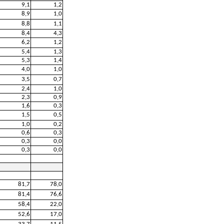
9,1
1,2
8,9
1,0
8,8
1,1
8,4
4,3
6,2
1,2
5,4
1,3
5,3
1,4
4,0
1,0
3,5
0,7
2,4
1,0
2,3
0,9
1,6
0,3
1,5
0,5
1,0
0,2
0,6
0,3
0,3
0,0
0,3
0,0
81,7
78,0
81,4
76,6
58,4
22,0
52,6
17,0