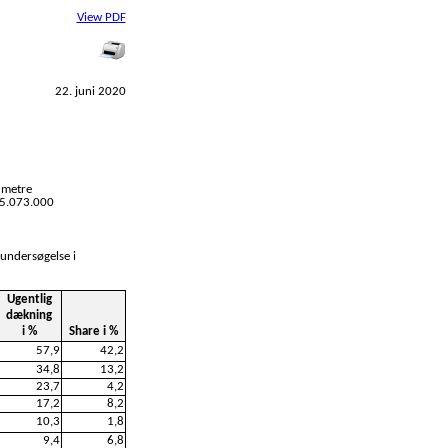
View PDF
22. juni 2020
 metre
l 5.073.000
 undersøgelse i
Ugentlig
dækning
i %
Share i %
57,9
42,2
34,8
13,2
23,7
4,2
17,2
8,2
10,3
1,8
9,4
6,8