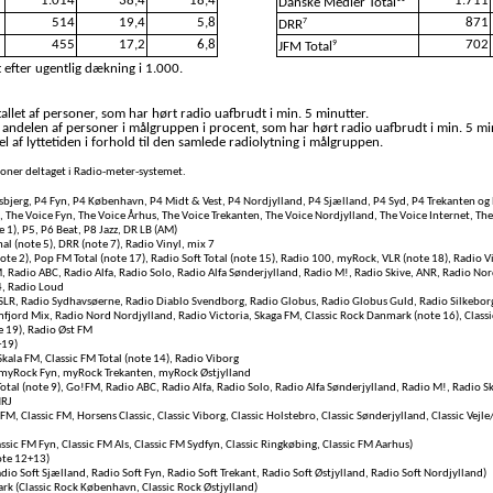
1.014
38,4
18,4
1.711
Danske Medier Total
514
19,4
5,8
871
7
DRR
455
17,2
6,8
702
9
JFM Total
 efter ugentlig dækning i 1.000.
llet af personer, som har hørt radio uafbrudt i min. 5 minutter.
 andelen af personer i målgruppen i procent, som har hørt radio uafbrudt i min. 5 mi
l af lyttetiden i forhold til den samlede radiolytning i målgruppen.
rsoner deltaget i Radio-meter-systemet.
bjerg, P4 Fyn, P4 København, P4 Midt & Vest, P4 Nordjylland, P4 Sjælland, P4 Syd, P4 Trekanten og 
, The Voice Fyn, The Voice Århus, The Voice Trekanten, The Voice Nordjylland, The Voice Internet, Th
e 1), P5, P6 Beat, P8 Jazz, DR LB (AM)
l (note 5), DRR (note 7), Radio Vinyl, mix 7
te 2), Pop FM Total (note 17), Radio Soft Total (note 15), Radio 100, myRock, VLR (note 18), Radio Vi
, Radio ABC, Radio Alfa, Radio Solo, Radio Alfa Sønderjylland, Radio M!, Radio Skive, ANR, Radio Nor
4, Radio Loud
SLR, Radio Sydhavsøerne, Radio Diablo Svendborg, Radio Globus, Radio Globus Guld, Radio Silkeborg,
fjord Mix, Radio Nord Nordjylland, Radio Victoria, Skaga FM, Classic Rock Danmark (note 16), Classi
e 19), Radio Øst FM
+19)
kala FM, Classic FM Total (note 14), Radio Viborg
myRock Fyn, myRock Trekanten, myRock Østjylland
otal (note 9), Go!FM, Radio ABC, Radio Alfa, Radio Solo, Radio Alfa Sønderjylland, Radio M!, Radio S
NRJ
FM, Classic FM, Horsens Classic, Classic Viborg, Classic Holstebro, Classic Sønderjylland, Classic Vejle/
assic FM Fyn, Classic FM Als, Classic FM Sydfyn, Classic Ringkøbing, Classic FM Aarhus)
ote 12+13)
adio Soft Sjælland, Radio Soft Fyn, Radio Soft Trekant, Radio Soft Østjylland, Radio Soft Nordjylland)
rk (Classic Rock København, Classic Rock Østjylland)