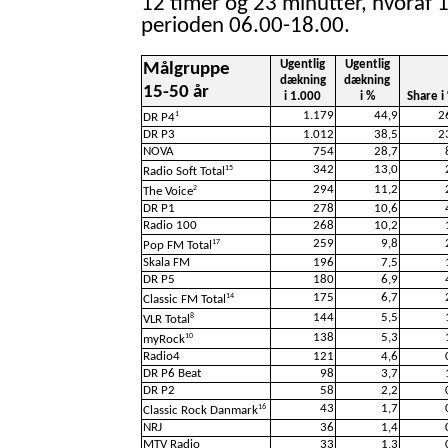
12 timer og 23 minutter, hvoraf 1
perioden 06.00-18.00.
Ugentlig
Ugentlig
Målgruppe
dækning
dækning
15-50 år
i 1.000
i %
Share i
1.179
44,9
2
1
DR P4
DR P3
1.012
38,5
2
NOVA
754
28,7
342
13,0
15
Radio Soft Total
294
11,2
2
The Voice
DR P1
278
10,6
Radio 100
268
10,2
259
9,8
17
Pop FM Total
Skala FM
196
7,5
DR P5
180
6,9
175
6,7
14
Classic FM Total
144
5,5
8
VLR Total
138
5,3
10
myRock
Radio4
121
4,6
DR P6 Beat
98
3,7
DR P2
58
2,2
43
1,7
16
Classic Rock Danmark
NRJ
36
1,4
MTV Radio
33
1,3