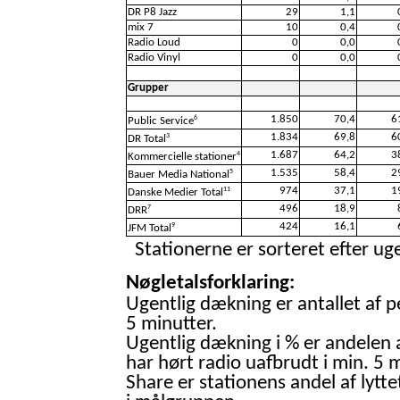
DR P8 Jazz
29
1,1
mix 7
10
0,4
Radio Loud
0
0,0
Radio Vinyl
0
0,0
Grupper
1.850
70,4
6
6
Public Service
1.834
69,8
6
3
DR Total
1.687
64,2
3
4
Kommercielle stationer
1.535
58,4
2
5
Bauer Media National
974
37,1
1
11
Danske Medier Total
496
18,9
7
DRR
424
16,1
9
JFM Total
Stationerne er sorteret efter uge
Nøgletalsforklaring:
Ugentlig dækning er antallet af p
5 minutter.
Ugentlig dækning i % er andelen 
har hørt radio uafbrudt i min. 5 m
Share er stationens andel af lytte