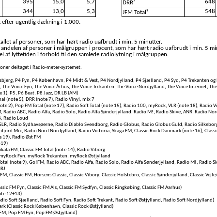
395
15,0
5,7
648
7
DRR
344
13,0
5,3
548
9
JFM Total
 efter ugentlig dækning i 1.000.
llet af personer, som har hørt radio uafbrudt i min. 5 minutter.
 andelen af personer i målgruppen i procent, som har hørt radio uafbrudt i min. 5 mi
l af lyttetiden i forhold til den samlede radiolytning i målgruppen.
rsoner deltaget i Radio-meter-systemet.
bjerg, P4 Fyn, P4 København, P4 Midt & Vest, P4 Nordjylland, P4 Sjælland, P4 Syd, P4 Trekanten og 
, The Voice Fyn, The Voice Århus, The Voice Trekanten, The Voice Nordjylland, The Voice Internet, Th
e 1), P5, P6 Beat, P8 Jazz, DR LB (AM)
l (note 5), DRR (note 7), Radio Vinyl, mix 7
te 2), Pop FM Total (note 17), Radio Soft Total (note 15), Radio 100, myRock, VLR (note 18), Radio Vi
, Radio ABC, Radio Alfa, Radio Solo, Radio Alfa Sønderjylland, Radio M!, Radio Skive, ANR, Radio Nor
4, Radio Loud
SLR, Radio Sydhavsøerne, Radio Diablo Svendborg, Radio Globus, Radio Globus Guld, Radio Silkeborg,
fjord Mix, Radio Nord Nordjylland, Radio Victoria, Skaga FM, Classic Rock Danmark (note 16), Classi
e 19), Radio Øst FM
+19)
kala FM, Classic FM Total (note 14), Radio Viborg
myRock Fyn, myRock Trekanten, myRock Østjylland
otal (note 9), Go!FM, Radio ABC, Radio Alfa, Radio Solo, Radio Alfa Sønderjylland, Radio M!, Radio S
NRJ
FM, Classic FM, Horsens Classic, Classic Viborg, Classic Holstebro, Classic Sønderjylland, Classic Vejle/
assic FM Fyn, Classic FM Als, Classic FM Sydfyn, Classic Ringkøbing, Classic FM Aarhus)
ote 12+13)
adio Soft Sjælland, Radio Soft Fyn, Radio Soft Trekant, Radio Soft Østjylland, Radio Soft Nordjylland)
rk (Classic Rock København, Classic Rock Østjylland)
FM, Pop FM Fyn, Pop FM Østjylland)