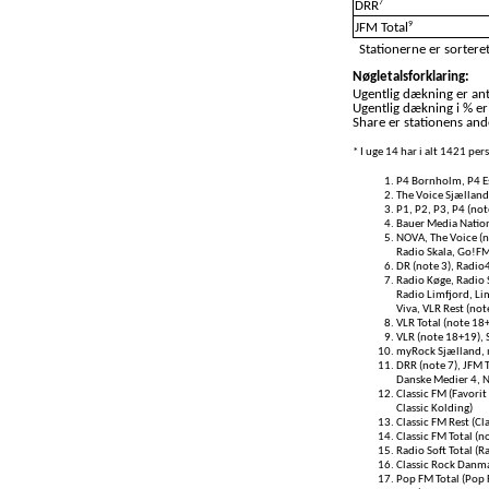
7
DRR
9
JFM Total
Stationerne er sorteret
Nøgletalsforklaring:
Ugentlig dækning er anta
Ugentlig dækning i % er
Share er stationens ande
* I uge 14 har i alt 1421 pe
P4 Bornholm, P4 Es
The Voice Sjælland
P1, P2, P3, P4 (not
Bauer Media Nationa
NOVA, The Voice (no
Radio Skala, Go!FM
DR (note 3), Radio
Radio Køge, Radio 
Radio Limfjord, Lim
Viva, VLR Rest (not
VLR Total (note 18
VLR (note 18+19), S
myRock Sjælland, 
DRR (note 7), JFM T
Danske Medier 4, 
Classic FM (Favorit 
Classic Kolding)
Classic FM Rest (Cl
Classic FM Total (n
Radio Soft Total (R
Classic Rock Danma
Pop FM Total (Pop 