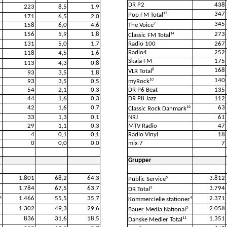
DR P2
438
223
8,5
1,9
347
17
Pop FM Total
171
6,5
2,0
345
2
158
6,0
4,6
The Voice
156
5,9
1,8
273
14
Classic FM Total
131
5,0
1,7
Radio 100
267
Radio4
252
118
4,5
1,6
Skala FM
175
113
4,3
0,8
168
8
VLR Total
93
3,5
1,8
140
10
93
3,5
0,5
myRock
54
2,1
0,3
DR P6 Beat
135
44
1,6
0,3
DR P8 Jazz
112
42
1,6
0,7
63
16
Classic Rock Danmark
33
1,3
0,1
NRJ
61
29
1,1
0,3
MTV Radio
47
4
0,1
0,1
Radio Vinyl
18
0
0,0
0,0
mix 7
7
Grupper
1.801
68,2
64,3
3.812
6
Public Service
1.784
67,5
63,7
3.794
3
DR Total
1.466
55,5
35,7
2.371
4
4
Kommercielle stationer
1.302
49,3
29,6
2.058
5
Bauer Media National
836
31,6
18,5
1.351
11
Danske Medier Total