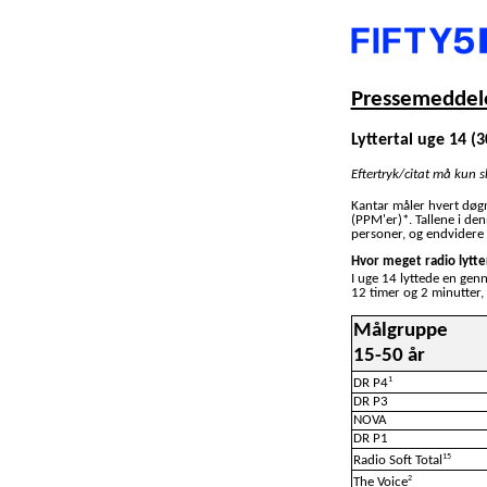
Pressemeddele
Lyttertal uge 14 (30
Eftertryk/citat må kun 
Kantar måler hvert døg
(PPM'er)*. Tallene i de
personer, og endvidere 
Hvor meget radio lytte
I uge 14 lyttede en gen
12 timer og 2 minutter,
Målgruppe
15-50 år
1
DR P4
DR P3
NOVA
DR P1
15
Radio Soft Total
2
The Voice