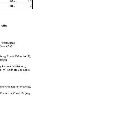
12,9
3,9
10,9
3,6
nutter.
P4 Østjylland
e Voice DAB
borg, Classic FM (note 12),
djyske
 Radio Alfa Silkeborg,
c FM Rest (note 13), Radio
kive, ANR, Radio Nordjyske,
Fredericia, Classic Esbjerg,