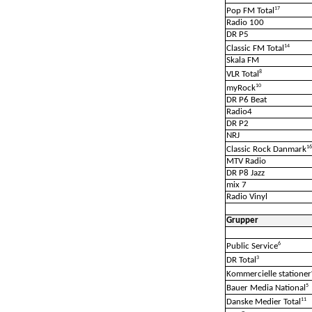
17
Pop FM Total
Radio 100
DR P5
14
Classic FM Total
Skala FM
8
VLR Total
10
myRock
DR P6 Beat
Radio4
DR P2
NRJ
16
Classic Rock Danmark
MTV Radio
DR P8 Jazz
mix 7
Radio Vinyl
Grupper
6
Public Service
3
DR Total
Kommercielle stationer
5
Bauer Media National
11
Danske Medier Total