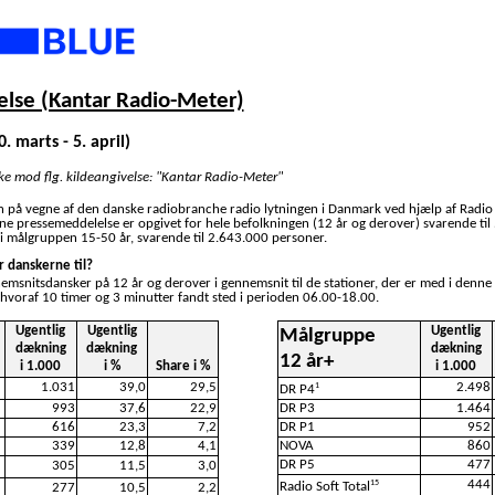
lse (Kantar Radio-Meter)
. marts - 5. april)
ske mod flg. kildeangivelse: "Kantar Radio-Meter"
n på vegne af den danske radiobranche radio lytningen i Danmark ved hjælp af Radio
nne pressemeddelelse er opgivet for hele befolkningen (12 år og derover) svarende ti
i målgruppen 15-50 år, svarende til 2.643.000 personer.
r danskerne til?
nemsnitsdansker på 12 år og derover i gennemsnit til de stationer, der er med i denne
 hvoraf 10 timer og 3 minutter fandt sted i perioden 06.00-18.00.
Ugentlig
Ugentlig
Ugentlig
Målgruppe
dækning
dækning
dækning
12 år+
i 1.000
i %
Share i %
i 1.000
1.031
39,0
29,5
2.498
1
DR P4
993
37,6
22,9
DR P3
1.464
616
23,3
7,2
DR P1
952
339
12,8
4,1
NOVA
860
DR P5
477
305
11,5
3,0
444
15
Radio Soft Total
277
10,5
2,2