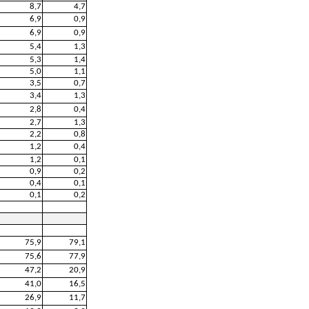
8,7
4,7
6,9
0,9
6,9
0,9
5,4
1,3
5,3
1,4
5,0
1,1
3,5
0,7
3,4
1,3
2,8
0,4
2,7
1,3
2,2
0,8
1,2
0,4
1,2
0,1
0,9
0,2
0,4
0,1
0,1
0,2
75,9
79,1
75,6
77,9
47,2
20,9
41,0
16,5
26,9
11,7