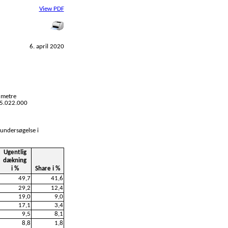
View PDF
6. april 2020
 metre
l 5.022.000
 undersøgelse i
Ugentlig
dækning
i %
Share i %
49,7
41,6
29,2
12,4
19,0
9,0
17,1
3,4
9,5
8,1
8,8
1,8