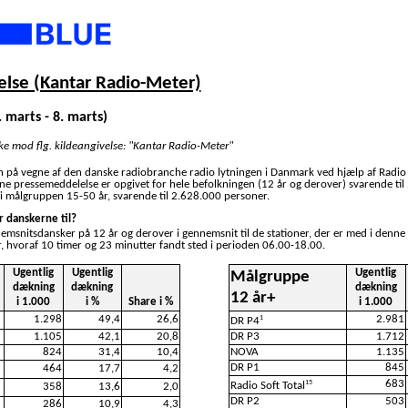
lse (Kantar Radio-Meter)
. marts - 8. marts)
ske mod flg. kildeangivelse: "Kantar Radio-Meter"
n på vegne af den danske radiobranche radio lytningen i Danmark ved hjælp af Radio
nne pressemeddelelse er opgivet for hele befolkningen (12 år og derover) svarende ti
i målgruppen 15-50 år, svarende til 2.628.000 personer.
r danskerne til?
nemsnitsdansker på 12 år og derover i gennemsnit til de stationer, der er med i denne
, hvoraf 10 timer og 23 minutter fandt sted i perioden 06.00-18.00.
Ugentlig
Ugentlig
Ugentlig
Målgruppe
dækning
dækning
dækning
12 år+
i 1.000
i %
Share i %
i 1.000
1.298
49,4
26,6
2.981
1
DR P4
1.105
42,1
20,8
DR P3
1.712
824
31,4
10,4
NOVA
1.135
DR P1
845
464
17,7
4,2
683
15
Radio Soft Total
358
13,6
2,0
DR P2
503
286
10,9
4,3