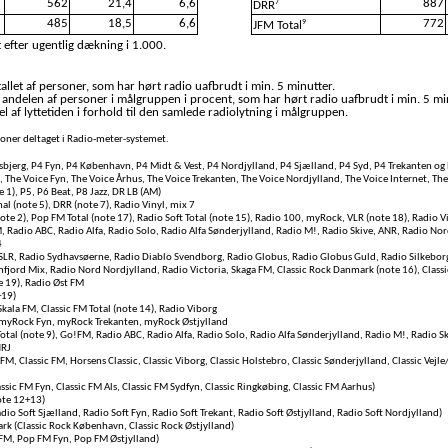
562
21,4
6,6
887
7
DRR
485
18,5
6,6
772
9
JFM Total
 efter ugentlig dækning i 1.000.
llet af personer, som har hørt radio uafbrudt i min. 5 minutter.
 andelen af personer i målgruppen i procent, som har hørt radio uafbrudt i min. 5 mi
l af lyttetiden i forhold til den samlede radiolytning i målgruppen.
rsoner deltaget i Radio-meter-systemet.
bjerg, P4 Fyn, P4 København, P4 Midt & Vest, P4 Nordjylland, P4 Sjælland, P4 Syd, P4 Trekanten og 
, The Voice Fyn, The Voice Århus, The Voice Trekanten, The Voice Nordjylland, The Voice Internet, Th
e 1), P5, P6 Beat, P8 Jazz, DR LB (AM)
l (note 5), DRR (note 7), Radio Vinyl, mix 7
te 2), Pop FM Total (note 17), Radio Soft Total (note 15), Radio 100, myRock, VLR (note 18), Radio Vi
, Radio ABC, Radio Alfa, Radio Solo, Radio Alfa Sønderjylland, Radio M!, Radio Skive, ANR, Radio Nor
4
SLR, Radio Sydhavsøerne, Radio Diablo Svendborg, Radio Globus, Radio Globus Guld, Radio Silkeborg,
fjord Mix, Radio Nord Nordjylland, Radio Victoria, Skaga FM, Classic Rock Danmark (note 16), Classi
e 19), Radio Øst FM
+19)
kala FM, Classic FM Total (note 14), Radio Viborg
myRock Fyn, myRock Trekanten, myRock Østjylland
otal (note 9), Go!FM, Radio ABC, Radio Alfa, Radio Solo, Radio Alfa Sønderjylland, Radio M!, Radio S
NRJ
FM, Classic FM, Horsens Classic, Classic Viborg, Classic Holstebro, Classic Sønderjylland, Classic Vejle/
assic FM Fyn, Classic FM Als, Classic FM Sydfyn, Classic Ringkøbing, Classic FM Aarhus)
ote 12+13)
adio Soft Sjælland, Radio Soft Fyn, Radio Soft Trekant, Radio Soft Østjylland, Radio Soft Nordjylland)
rk (Classic Rock København, Classic Rock Østjylland)
FM, Pop FM Fyn, Pop FM Østjylland)