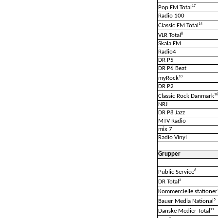
17
Pop FM Total
Radio 100
14
Classic FM Total
8
VLR Total
Skala FM
Radio4
DR P5
DR P6 Beat
10
myRock
DR P2
16
Classic Rock Danmark
NRJ
DR P8 Jazz
MTV Radio
mix 7
Radio Vinyl
Grupper
6
Public Service
3
DR Total
Kommercielle stationer
5
Bauer Media National
11
Danske Medier Total