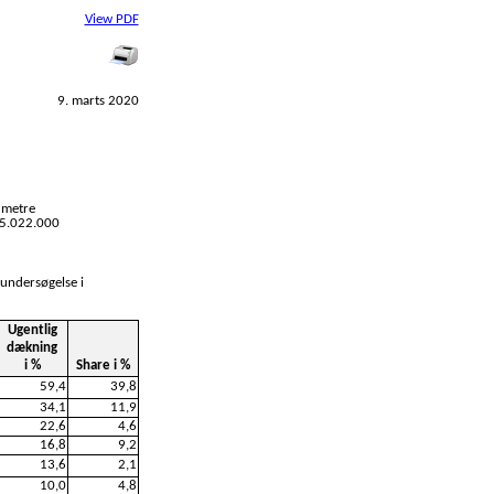
View PDF
9. marts 2020
 metre
l 5.022.000
 undersøgelse i
Ugentlig
dækning
i %
Share i %
59,4
39,8
34,1
11,9
22,6
4,6
16,8
9,2
13,6
2,1
10,0
4,8