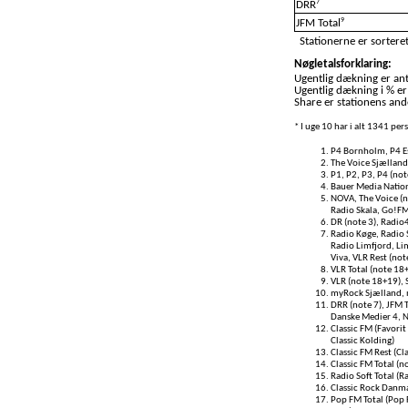
7
DRR
9
JFM Total
Stationerne er sorteret
Nøgletalsforklaring:
Ugentlig dækning er anta
Ugentlig dækning i % er
Share er stationens ande
* I uge 10 har i alt 1341 pe
P4 Bornholm, P4 Es
The Voice Sjælland
P1, P2, P3, P4 (not
Bauer Media Nationa
NOVA, The Voice (no
Radio Skala, Go!FM
DR (note 3), Radio
Radio Køge, Radio 
Radio Limfjord, Lim
Viva, VLR Rest (not
VLR Total (note 18
VLR (note 18+19), S
myRock Sjælland, 
DRR (note 7), JFM T
Danske Medier 4, 
Classic FM (Favorit 
Classic Kolding)
Classic FM Rest (Cl
Classic FM Total (n
Radio Soft Total (R
Classic Rock Danma
Pop FM Total (Pop 