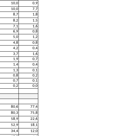
10,0
0,9
10,0
7,7
8,7
1,8
8,2
1,5
7,1
1,6
6,9
0,8
5,0
1,2
4,8
0,8
4,2
0,4
3,7
1,6
1,9
0,7
1,4
0,4
1,3
0,1
0,8
0,2
0,7
0,1
0,2
0,0
80,6
77,4
80,3
75,8
58,9
22,6
52,9
18,1
34,4
12,0