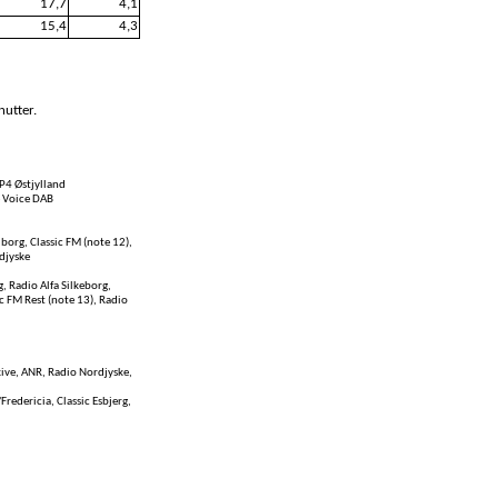
17,7
4,1
15,4
4,3
nutter.
P4 Østjylland
e Voice DAB
borg, Classic FM (note 12),
djyske
 Radio Alfa Silkeborg,
c FM Rest (note 13), Radio
kive, ANR, Radio Nordjyske,
Fredericia, Classic Esbjerg,