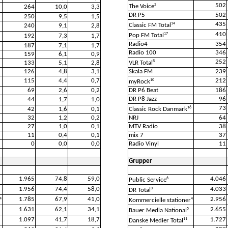
502
2
The Voice
264
10,0
3,3
DR P5
502
250
9,5
1,5
435
14
Classic FM Total
240
9,1
2,8
410
17
Pop FM Total
192
7,3
1,7
Radio4
354
187
7,1
1,7
Radio 100
346
159
6,1
0,9
252
8
133
5,1
2,8
VLR Total
126
4,8
3,1
Skala FM
239
115
4,4
0,7
212
10
myRock
69
2,6
0,2
DR P6 Beat
186
DR P8 Jazz
96
44
1,7
1,0
73
16
42
1,6
0,1
Classic Rock Danmark
32
1,2
0,2
NRJ
64
27
1,0
0,1
MTV Radio
38
11
0,4
0,1
mix 7
37
0
0,0
0,0
Radio Vinyl
11
Grupper
1.965
74,8
59,0
4.046
6
Public Service
1.956
74,4
58,0
4.033
3
DR Total
1.785
67,9
41,0
2.956
4
4
Kommercielle stationer
1.631
62,1
34,1
2.655
5
Bauer Media National
1.097
41,7
18,7
1.727
11
Danske Medier Total