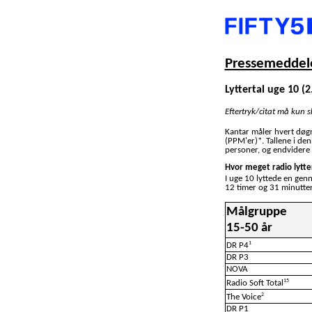
Pressemeddele
Lyttertal uge 10 (2
Eftertryk/citat må kun 
Kantar måler hvert døg
(PPM'er)*. Tallene i de
personer, og endvidere 
Hvor meget radio lytte
I uge 10 lyttede en gen
12 timer og 31 minutter
Målgruppe
15-50 år
1
DR P4
DR P3
NOVA
15
Radio Soft Total
2
The Voice
DR P1