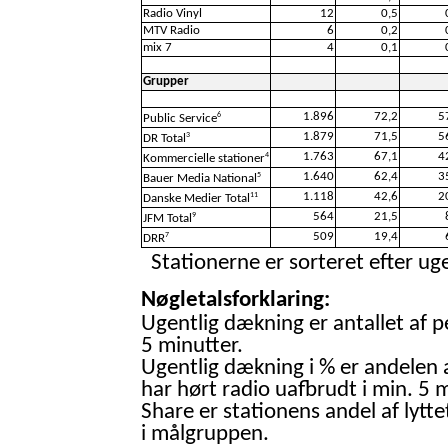
Radio Vinyl
12
0,5
MTV Radio
6
0,2
mix 7
4
0,1
Grupper
1.896
72,2
5
6
Public Service
1.879
71,5
5
3
DR Total
1.763
67,1
4
4
Kommercielle stationer
1.640
62,4
3
5
Bauer Media National
1.118
42,6
2
11
Danske Medier Total
564
21,5
9
JFM Total
509
19,4
7
DRR
Stationerne er sorteret efter uge
Nøgletalsforklaring:
Ugentlig dækning er antallet af p
5 minutter.
Ugentlig dækning i % er andelen 
har hørt radio uafbrudt i min. 5 m
Share er stationens andel af lytte
i målgruppen.