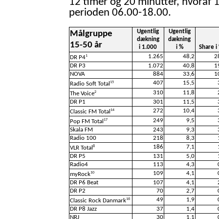
12 timer og 20 minutter, hvoraf 1
perioden 06.00-18.00.
Ugentlig
Ugentlig
Målgruppe
dækning
dækning
15-50 år
i 1.000
i %
Share i
1.265
48,2
2
1
DR P4
DR P3
1.072
40,8
1
NOVA
884
33,6
1
407
15,5
15
Radio Soft Total
310
11,8
2
The Voice
DR P1
301
11,5
272
10,4
14
Classic FM Total
249
9,5
17
Pop FM Total
Skala FM
243
9,3
Radio 100
218
8,3
186
7,1
8
VLR Total
DR P5
131
5,0
Radio4
113
4,3
109
4,1
10
myRock
DR P6 Beat
107
4,1
DR P2
70
2,7
49
1,9
16
Classic Rock Danmark
DR P8 Jazz
37
1,4
NRJ
30
1,1