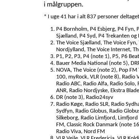
i målgruppen.
* I uge 41 har i alt 837 personer deltage
P4 Bornholm, P4 Esbjerg, P4 Fyn, 
Sjælland, P4 Syd, P4 Trekanten og 
The Voice Sjælland, The Voice Fyn,
Nordjylland, The Voice Internet, T
P1, P2, P3, P4 (note 1), P5, P6 Bea
Bauer Media National (note 5), DRR
NOVA, The Voice (note 2), Pop FM To
100, myRock, VLR (note 8), Radio V
Radio ABC, Radio Alfa, Radio Solo, 
ANR, Radio Nordjyske, Ekstra Blade
DR (note 3), Radio24syv
Radio Køge, Radio SLR, Radio Sydh
Sydfyn, Radio Globus, Radio Globus
Silkeborg, Radio Limfjord, Limfjord
FM, Classic Rock Danmark (note 16)
Radio Viva, Nord FM
VLR Vejle, VLR Fredericia, VLR Kol