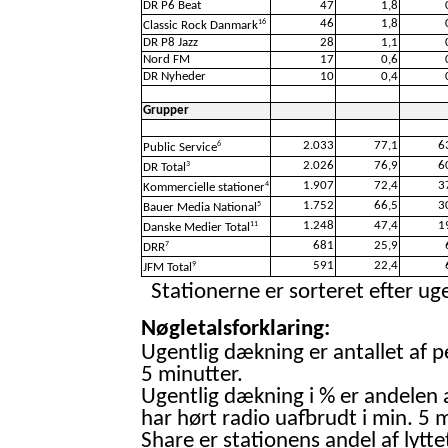
DR P6 Beat
47
1,8
46
1,8
16
Classic Rock Danmark
DR P8 Jazz
28
1,1
Nord FM
17
0,6
DR Nyheder
10
0,4
Grupper
2.033
77,1
6
6
Public Service
2.026
76,9
6
3
DR Total
1.907
72,4
3
4
Kommercielle stationer
1.752
66,5
3
5
Bauer Media National
1.248
47,4
1
11
Danske Medier Total
681
25,9
7
DRR
591
22,4
9
JFM Total
Stationerne er sorteret efter uge
Nøgletalsforklaring:
Ugentlig dækning er antallet af p
5 minutter.
Ugentlig dækning i % er andelen 
har hørt radio uafbrudt i min. 5 m
Share er stationens andel af lytte