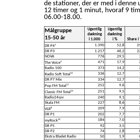
de stationer, der er med i denne 
12 timer og 1 minut, hvoraf 9 tim
06.00-18.00.
Ugentlig
Ugentlig
Målgruppe
dækning
dækning
15-50 år
i 1.000
i %
Share i
1.390
52,8
2
1
DR P4
DR P3
1.217
46,2
2
NOVA
776
29,5
471
17,9
2
The Voice
Radio 100
373
14,2
336
12,7
15
Radio Soft Total
DR P7 Mix
334
12,7
252
9,6
17
Pop FM Total
251
9,5
14
Classic FM Total
Radio24syv
240
9,1
Skala FM
227
8,6
209
7,9
8
VLR
DR P1
202
7,7
184
7,0
10
myRock
DR P5
92
3,5
DR P2
74
2,8
Ekstra Bladet Radio
50
1,9