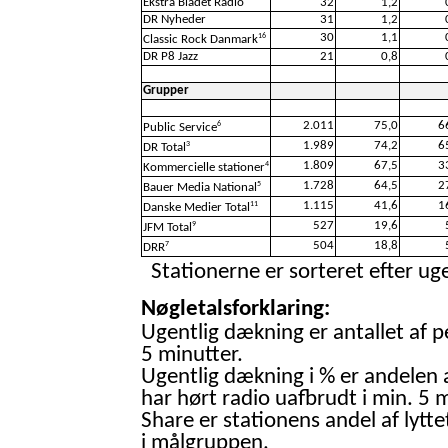
Ekstra Bladet Radio
32
1,2
DR Nyheder
31
1,2
30
1,1
16
Classic Rock Danmark
DR P8 Jazz
21
0,8
Grupper
2.011
75,0
6
6
Public Service
1.989
74,2
6
3
DR Total
1.809
67,5
3
4
Kommercielle stationer
1.728
64,5
2
5
Bauer Media National
1.115
41,6
1
11
Danske Medier Total
527
19,6
9
JFM Total
504
18,8
7
DRR
Stationerne er sorteret efter uge
Nøgletalsforklaring:
Ugentlig dækning er antallet af p
5 minutter.
Ugentlig dækning i % er andelen 
har hørt radio uafbrudt i min. 5 m
Share er stationens andel af lytte
i målgruppen.