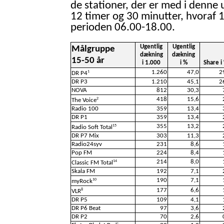
de stationer, der er med i denne 
12 timer og 30 minutter, hvoraf 1
perioden 06.00-18.00.
Ugentlig
Ugentlig
Målgruppe
dækning
dækning
15-50 år
i 1.000
i %
Share i
1.260
47,0
2
1
DR P4
DR P3
1.210
45,1
2
NOVA
812
30,3
418
15,6
2
The Voice
Radio 100
359
13,4
DR P1
359
13,4
355
13,2
15
Radio Soft Total
DR P7 Mix
303
11,3
Radio24syv
231
8,6
Pop FM
224
8,4
214
8,0
14
Classic FM Total
Skala FM
192
7,1
190
7,1
10
myRock
177
6,6
8
VLR
DR P5
109
4,1
DR P6 Beat
97
3,6
DR P2
70
2,6