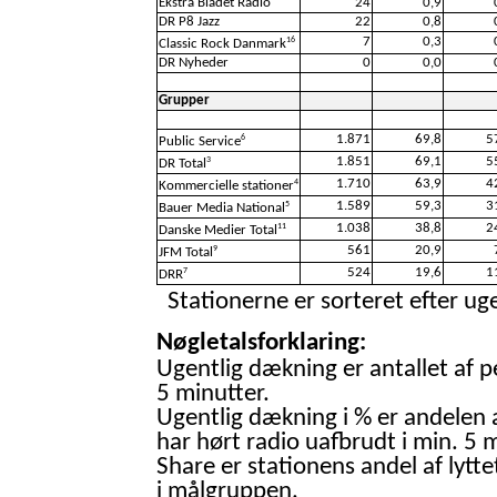
Ekstra Bladet Radio
24
0,9
DR P8 Jazz
22
0,8
7
0,3
16
Classic Rock Danmark
DR Nyheder
0
0,0
Grupper
1.871
69,8
5
6
Public Service
1.851
69,1
5
3
DR Total
1.710
63,9
4
4
Kommercielle stationer
1.589
59,3
3
5
Bauer Media National
1.038
38,8
2
11
Danske Medier Total
561
20,9
9
JFM Total
524
19,6
1
7
DRR
Stationerne er sorteret efter uge
Nøgletalsforklaring:
Ugentlig dækning er antallet af p
5 minutter.
Ugentlig dækning i % er andelen 
har hørt radio uafbrudt i min. 5 m
Share er stationens andel af lytte
i målgruppen.