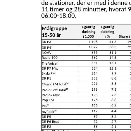
de stationer, der er med i denne 
11 timer og 28 minutter, hvoraf 9
06.00-18.00.
Ugentlig
Ugentlig
Målgruppe
dækning
dækning
15-50 år
i 1.000
i %
Share i
DR P3
1.106
41,3
2
1.027
38,3
2
1
DR P4
NOVA
833
31,1
Radio 100
382
14,3
351
13,1
2
The Voice
DR P7 Mix
324
12,1
Skala FM
264
9,9
DR P1
232
8,6
221
8,3
14
Classic FM Total
196
7,3
15
Radio Soft Total
Radio24syv
195
7,3
Pop FM
176
6,6
166
6,2
8
VLR
117
4,4
10
myRock
DR P5
87
3,2
DR P6 Beat
72
2,7
DR P2
58
2,1