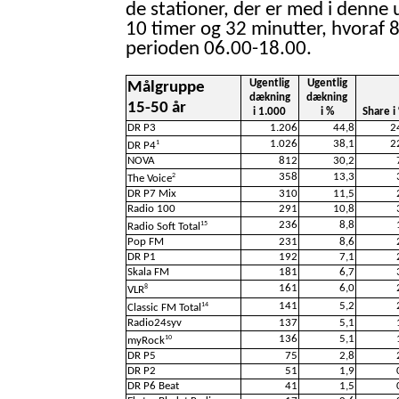
de stationer, der er med i denne 
10 timer og 32 minutter, hvoraf 8
perioden 06.00-18.00.
Ugentlig
Ugentlig
Målgruppe
dækning
dækning
15-50 år
i 1.000
i %
Share i
DR P3
1.206
44,8
2
1.026
38,1
2
1
DR P4
NOVA
812
30,2
358
13,3
2
The Voice
DR P7 Mix
310
11,5
Radio 100
291
10,8
236
8,8
15
Radio Soft Total
Pop FM
231
8,6
DR P1
192
7,1
Skala FM
181
6,7
161
6,0
8
VLR
141
5,2
14
Classic FM Total
Radio24syv
137
5,1
136
5,1
10
myRock
DR P5
75
2,8
DR P2
51
1,9
DR P6 Beat
41
1,5