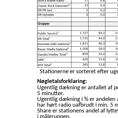
Ekstra Bladet Radio
17
0,6
12
0,4
16
Classic Rock Danmark
DR P8 Jazz
5
0,2
DR Nyheder
0
0,0
Grupper
1.727
64,2
5
6
Public Service
1.722
64,0
5
3
DR Total
1.621
60,3
4
4
Kommercielle stationer
1.506
56,0
3
5
Bauer Media National
899
33,4
2
11
Danske Medier Total
420
15,6
1
7
DRR
365
13,6
9
JFM Total
Stationerne er sorteret efter uge
Nøgletalsforklaring:
Ugentlig dækning er antallet af p
5 minutter.
Ugentlig dækning i % er andelen 
har hørt radio uafbrudt i min. 5 m
Share er stationens andel af lytte
i målgruppen.