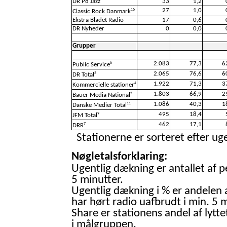
DR P8 Jazz
33
1,2
27
1,0
16
Classic Rock Danmark
Ekstra Bladet Radio
17
0,6
DR Nyheder
0
0,0
Grupper
2.083
77,3
6
6
Public Service
2.065
76,6
6
3
DR Total
1.922
71,3
3
4
Kommercielle stationer
1.803
66,9
2
5
Bauer Media National
1.086
40,3
1
11
Danske Medier Total
495
18,4
9
JFM Total
462
17,1
7
DRR
Stationerne er sorteret efter uge
Nøgletalsforklaring:
Ugentlig dækning er antallet af p
5 minutter.
Ugentlig dækning i % er andelen 
har hørt radio uafbrudt i min. 5 m
Share er stationens andel af lytte
i målgruppen.