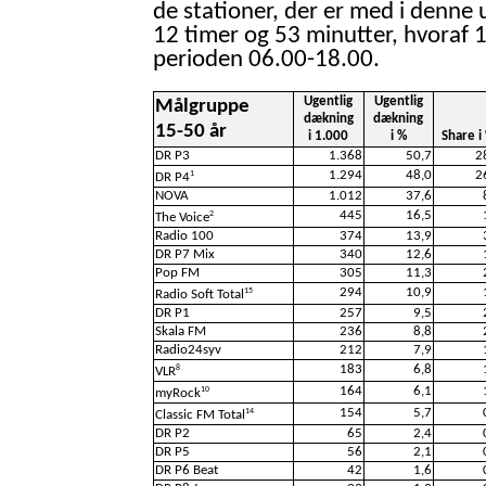
de stationer, der er med i denne 
12 timer og 53 minutter, hvoraf 1
perioden 06.00-18.00.
Ugentlig
Ugentlig
Målgruppe
dækning
dækning
15-50 år
i 1.000
i %
Share i
DR P3
1.368
50,7
2
1.294
48,0
2
1
DR P4
NOVA
1.012
37,6
445
16,5
2
The Voice
Radio 100
374
13,9
DR P7 Mix
340
12,6
Pop FM
305
11,3
294
10,9
15
Radio Soft Total
DR P1
257
9,5
Skala FM
236
8,8
Radio24syv
212
7,9
183
6,8
8
VLR
164
6,1
10
myRock
154
5,7
14
Classic FM Total
DR P2
65
2,4
DR P5
56
2,1
DR P6 Beat
42
1,6