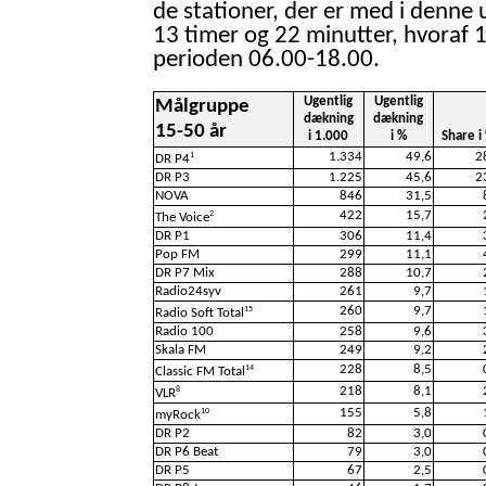
de stationer, der er med i denne 
13 timer og 22 minutter, hvoraf 1
perioden 06.00-18.00.
Ugentlig
Ugentlig
Målgruppe
dækning
dækning
15-50 år
i 1.000
i %
Share i
1.334
49,6
2
1
DR P4
DR P3
1.225
45,6
2
NOVA
846
31,5
422
15,7
2
The Voice
DR P1
306
11,4
Pop FM
299
11,1
DR P7 Mix
288
10,7
Radio24syv
261
9,7
260
9,7
15
Radio Soft Total
Radio 100
258
9,6
Skala FM
249
9,2
228
8,5
14
Classic FM Total
218
8,1
8
VLR
155
5,8
10
myRock
DR P2
82
3,0
DR P6 Beat
79
3,0
DR P5
67
2,5