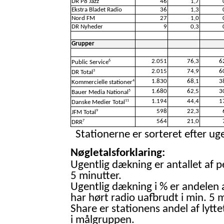
DR P8 Jazz
46
1,7
Ekstra Bladet Radio
36
1,3
Nord FM
27
1,0
DR Nyheder
9
0,3
Grupper
2.051
76,3
6
6
Public Service
2.015
74,9
6
3
DR Total
1.830
68,1
3
4
Kommercielle stationer
1.680
62,5
3
5
Bauer Media National
1.194
44,4
1
11
Danske Medier Total
598
22,3
9
JFM Total
564
21,0
7
DRR
Stationerne er sorteret efter uge
Nøgletalsforklaring:
Ugentlig dækning er antallet af p
5 minutter.
Ugentlig dækning i % er andelen 
har hørt radio uafbrudt i min. 5 m
Share er stationens andel af lytte
i målgruppen.