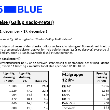
lse (Gallup Radio-Meter)
11. december - 17. december)
ske mod flg. kildeangivelse: "Kantar Gallup Radio-Meter"
ert døgn på vegne af den danske radiobranche radio lytningen i Danmark ved hjælp a
nne pressemeddelelse er opgivet for hele befolkningen (12 år og derover) svarende ti
i målgruppen 15-50 år, svarende til 2.644.000 personer.
r danskerne til?
nemsnitsdansker på 12 år og derover i gennemsnit til de stationer, der er med i denne
, hvoraf 11 timer og 2 minutter fandt sted i perioden 06.00-18.00.
Ugentlig
Ugentlig
Ugentlig
Målgruppe
dækning
dækning
dækning
12 år+
i 1.000
i %
Share i %
i 1.000
1.284
49,1
26,4
2.926
1
DR P4
1.229
47,0
22,3
DR P3
1.955
904
34,6
6,3
NOVA
1.289
472
18,1
4,6
DR P1
858
Radio Soft
760
440
16,8
2,6
593
2
308
11,8
1,6
The Voice