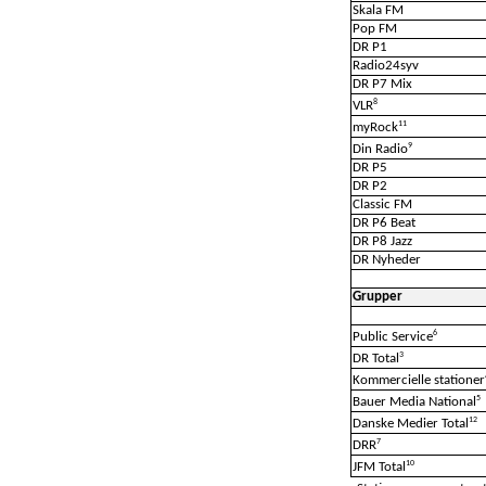
Skala FM
Pop FM
DR P1
Radio24syv
DR P7 Mix
8
VLR
11
myRock
9
Din Radio
DR P5
DR P2
Classic FM
DR P6 Beat
DR P8 Jazz
DR Nyheder
Grupper
6
Public Service
3
DR Total
Kommercielle stationer
5
Bauer Media National
12
Danske Medier Total
7
DRR
10
JFM Total