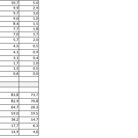
10,7
5,0
9,9
2,9
9,7
3,0
9,0
1,0
8,4
1,5
7,7
1,8
7,0
1,7
5,7
2,0
4,5
0,5
4,1
0,9
3,1
0,4
1,7
1,0
1,5
0,5
0,6
0,0
83,8
73,7
82,9
70,8
64,7
26,3
59,0
19,5
36,2
14,7
17,7
6,3
14,9
4,6