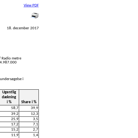
View PDF
18. december 2017
f Radio metre
l 4.987.000
 undersøgelse i
Ugentlig
dækning
i %
Share i %
58,7
39,9
39,2
12,3
25,9
3,5
17,2
7,1
15,2
2,7
11,9
1,4