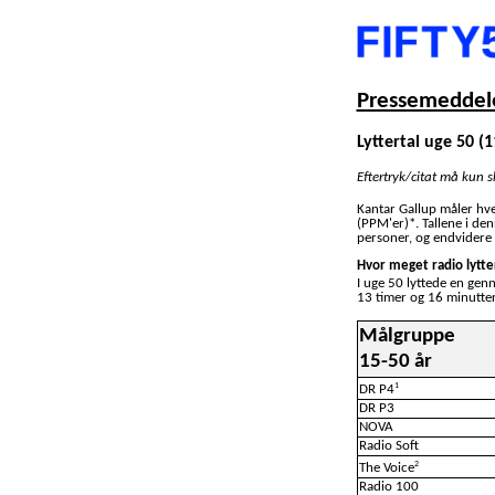
Pressemeddele
Lyttertal uge 50 (
Eftertryk/citat må kun 
Kantar Gallup måler hv
(PPM'er)*. Tallene i de
personer, og endvidere 
Hvor meget radio lytte
I uge 50 lyttede en gen
13 timer og 16 minutter
Målgruppe
15-50 år
1
DR P4
DR P3
NOVA
Radio Soft
2
The Voice
Radio 100