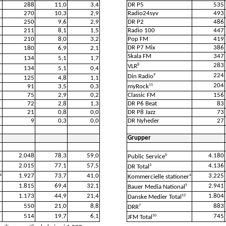
288
11,0
3,4
DR P5
535
270
10,3
2,9
Radio24syv
493
250
9,6
2,9
DR P2
486
211
8,1
1,5
Radio 100
447
210
8,0
3,2
Pop FM
419
DR P7 Mix
386
180
6,9
2,1
Skala FM
347
134
5,1
1,7
283
8
VLR
134
5,1
0,4
224
9
Din Radio
125
4,8
1,1
204
11
91
3,5
0,3
myRock
75
2,9
0,2
Classic FM
156
72
2,8
1,3
DR P6 Beat
83
21
0,8
0,0
DR P8 Jazz
73
9
0,3
0,0
DR Nyheder
27
Grupper
2.048
78,3
59,0
4.180
6
Public Service
2.015
77,1
57,5
4.136
3
DR Total
1.927
73,7
41,0
3.225
4
4
Kommercielle stationer
1.815
69,4
32,1
2.941
5
Bauer Media National
1.173
44,9
21,4
1.804
12
Danske Medier Total
550
21,0
8,8
883
7
DRR
514
19,7
6,1
745
10
JFM Total