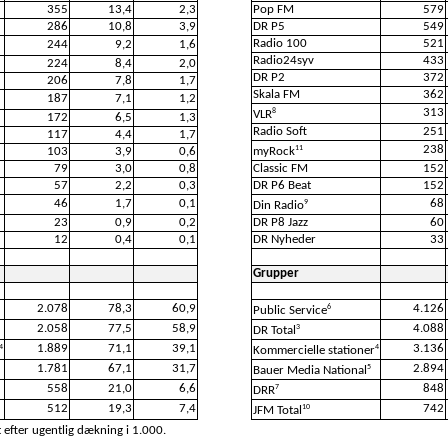
355
13,4
2,3
Pop FM
579
286
10,8
3,9
DR P5
549
Radio 100
521
244
9,2
1,6
Radio24syv
433
224
8,4
2,0
DR P2
372
206
7,8
1,7
Skala FM
362
187
7,1
1,2
313
8
VLR
172
6,5
1,3
Radio Soft
251
117
4,4
1,7
238
11
103
3,9
0,6
myRock
79
3,0
0,8
Classic FM
152
57
2,2
0,3
DR P6 Beat
152
46
1,7
0,1
68
9
Din Radio
23
0,9
0,2
DR P8 Jazz
60
12
0,4
0,1
DR Nyheder
33
Grupper
2.078
78,3
60,9
4.126
6
Public Service
2.058
77,5
58,9
4.088
3
DR Total
1.889
71,1
39,1
3.136
4
4
Kommercielle stationer
1.781
67,1
31,7
2.894
5
Bauer Media National
558
21,0
6,6
848
7
DRR
512
19,3
7,4
742
10
JFM Total
 efter ugentlig dækning i 1.000.