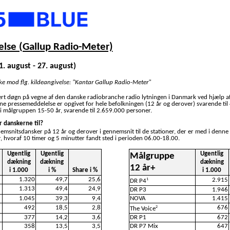
lse (Gallup Radio-Meter)
1. august - 27. august)
ske mod flg. kildeangivelse: "Kantar Gallup Radio-Meter"
ert døgn på vegne af den danske radiobranche radio lytningen i Danmark ved hjælp a
nne pressemeddelelse er opgivet for hele befolkningen (12 år og derover) svarende ti
i målgruppen 15-50 år, svarende til 2.659.000 personer.
r danskerne til?
nemsnitsdansker på 12 år og derover i gennemsnit til de stationer, der er med i denne
, hvoraf 10 timer og 5 minutter fandt sted i perioden 06.00-18.00.
Ugentlig
Ugentlig
Ugentlig
Målgruppe
dækning
dækning
dækning
12 år+
i 1.000
i %
Share i %
i 1.000
1.320
49,7
25,6
2.915
1
DR P4
1.313
49,4
24,9
DR P3
1.946
1.045
39,3
9,4
NOVA
1.415
492
18,5
2,8
676
2
The Voice
377
14,2
3,6
DR P1
672
358
13,5
3,5
DR P7 Mix
647