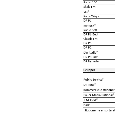
Radio 100
Skala FM
8
VLR
Radio24syv
DR P1
11
myRock
Radio Soft
DR P6 Beat
Classic FM
DR P5
DR P2
9
Din Radio
DR P8 Jazz
DR Nyheder
Grupper
6
Public Service
3
DR Total
Kommercielle stationer
5
Bauer Media National
10
JFM Total
7
DRR
Stationerne er sorteret