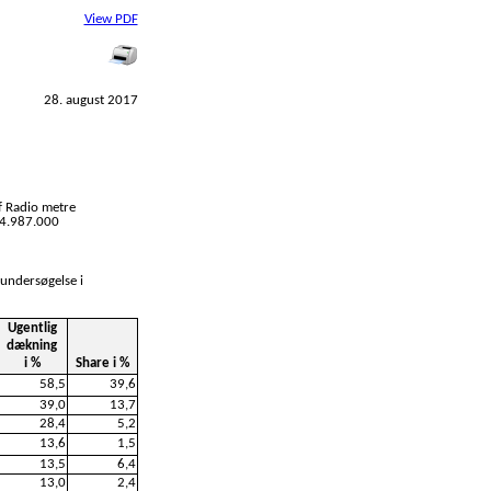
View PDF
28. august 2017
f Radio metre
l 4.987.000
 undersøgelse i
Ugentlig
dækning
i %
Share i %
58,5
39,6
39,0
13,7
28,4
5,2
13,6
1,5
13,5
6,4
13,0
2,4