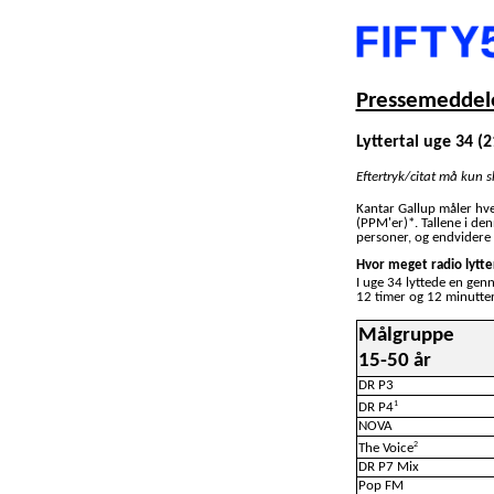
Pressemeddele
Lyttertal uge 34 (2
Eftertryk/citat må kun 
Kantar Gallup måler hv
(PPM'er)*. Tallene i de
personer, og endvidere 
Hvor meget radio lytte
I uge 34 lyttede en gen
12 timer og 12 minutter
Målgruppe
15-50 år
DR P3
1
DR P4
NOVA
2
The Voice
DR P7 Mix
Pop FM