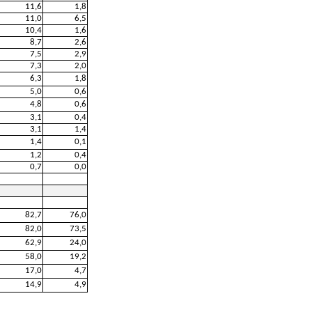
11,6
1,8
11,0
6,5
10,4
1,6
8,7
2,6
7,5
2,9
7,3
2,0
6,3
1,8
5,0
0,6
4,8
0,6
3,1
0,4
3,1
1,4
1,4
0,1
1,2
0,4
0,7
0,0
82,7
76,0
82,0
73,5
62,9
24,0
58,0
19,2
17,0
4,7
14,9
4,9