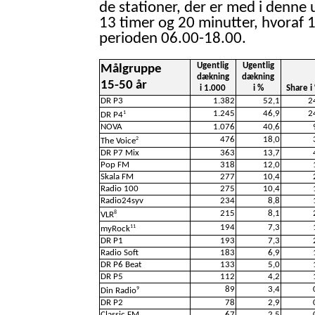
de stationer, der er med i denne 
13 timer og 20 minutter, hvoraf 1
perioden 06.00-18.00.
Ugentlig
Ugentlig
Målgruppe
dækning
dækning
15-50 år
i 1.000
i %
Share i
DR P3
1.382
52,1
2
1.245
46,9
2
1
DR P4
NOVA
1.076
40,6
476
18,0
2
The Voice
DR P7 Mix
363
13,7
Pop FM
318
12,0
Skala FM
277
10,4
Radio 100
275
10,4
Radio24syv
234
8,8
215
8,1
8
VLR
194
7,3
11
myRock
DR P1
193
7,3
Radio Soft
183
6,9
DR P6 Beat
133
5,0
DR P5
112
4,2
89
3,4
9
Din Radio
DR P2
78
2,9
Classic FM
67
2,5