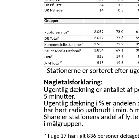
DR P8 Jazz
34
1,3
DR Nyheder
14
0,5
Grupper
2.069
78,0
6
6
Public Service
2.057
77,6
5
3
DR Total
1.933
72,9
3
4
Kommercielle stationer
1.834
69,1
3
5
Bauer Media National
528
19,9
7
DRR
516
19,5
10
JFM Total
Stationerne er sorteret efter uge
Nøgletalsforklaring:
Ugentlig dækning er antallet af p
5 minutter.
Ugentlig dækning i % er andelen 
har hørt radio uafbrudt i min. 5 m
Share er stationens andel af lytte
i målgruppen.
* I uge 17 har i alt 836 personer deltage