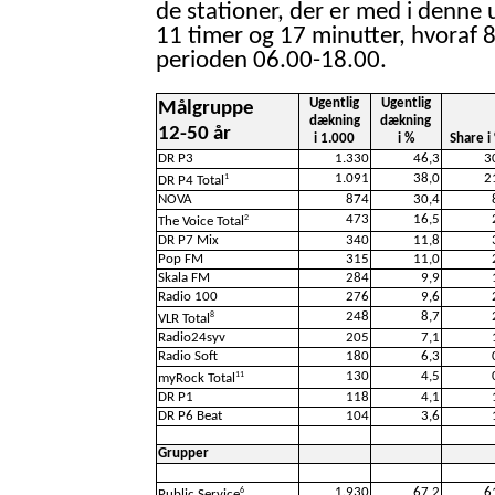
de stationer, der er med i denne 
11 timer og 17 minutter, hvoraf 8
perioden 06.00-18.00.
Ugentlig
Ugentlig
Målgruppe
dækning
dækning
12-50 år
i 1.000
i %
Share i
DR P3
1.330
46,3
3
1.091
38,0
2
1
DR P4 Total
NOVA
874
30,4
473
16,5
2
The Voice Total
DR P7 Mix
340
11,8
Pop FM
315
11,0
Skala FM
284
9,9
Radio 100
276
9,6
248
8,7
8
VLR Total
Radio24syv
205
7,1
Radio Soft
180
6,3
130
4,5
11
myRock Total
DR P1
118
4,1
DR P6 Beat
104
3,6
Grupper
1.930
67,2
6
6
Public Service