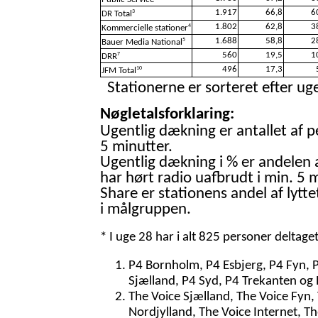
1.917
66,8
6
3
DR Total
1.802
62,8
3
4
Kommercielle stationer
1.688
58,8
2
5
Bauer Media National
560
19,5
1
7
DRR
496
17,3
10
JFM Total
Stationerne er sorteret efter uge
Nøgletalsforklaring:
Ugentlig dækning er antallet af p
5 minutter.
Ugentlig dækning i % er andelen 
har hørt radio uafbrudt i min. 5 m
Share er stationens andel af lytte
i målgruppen.
* I uge 28 har i alt 825 personer deltage
P4 Bornholm, P4 Esbjerg, P4 Fyn, 
Sjælland, P4 Syd, P4 Trekanten og 
The Voice Sjælland, The Voice Fyn,
Nordjylland, The Voice Internet, T