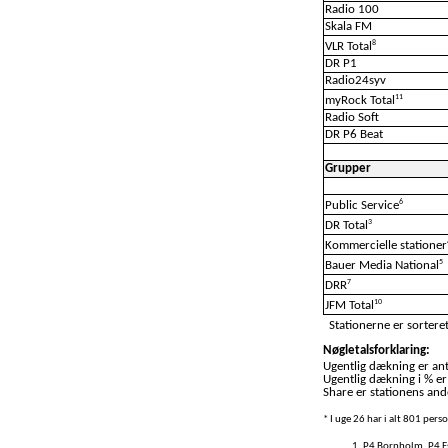
Radio 100
Skala FM
8
VLR Total
DR P1
Radio24syv
11
myRock Total
Radio Soft
DR P6 Beat
Grupper
6
Public Service
3
DR Total
Kommercielle stationer
5
Bauer Media National
7
DRR
10
JFM Total
Stationerne er sorteret
Nøgletalsforklaring:
Ugentlig dækning er anta
Ugentlig dækning i % er
Share er stationens ande
* I uge 26 har i alt 801 per
P4 Bornholm, P4 Es