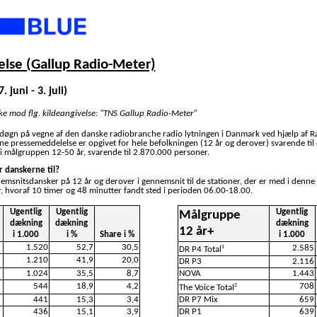
lse (Gallup Radio-Meter)
 juni - 3. juli)
ske mod flg. kildeangivelse: "TNS Gallup Radio-Meter"
 døgn på vegne af den danske radiobranche radio lytningen i Danmark ved hjælp af R
nne pressemeddelelse er opgivet for hele befolkningen (12 år og derover) svarende ti
i målgruppen 12-50 år, svarende til 2.870.000 personer.
r danskerne til?
nemsnitsdansker på 12 år og derover i gennemsnit til de stationer, der er med i denne
, hvoraf 10 timer og 48 minutter fandt sted i perioden 06.00-18.00.
Ugentlig
Ugentlig
Ugentlig
Målgruppe
dækning
dækning
dækning
12 år+
i 1.000
i %
Share i %
i 1.000
1.520
52,7
30,5
2.585
1
DR P4 Total
1.210
41,9
20,0
DR P3
2.116
1.024
35,5
8,7
NOVA
1.443
544
18,9
4,2
708
2
The Voice Total
441
15,3
3,4
DR P7 Mix
659
436
15,1
3,9
DR P1
639