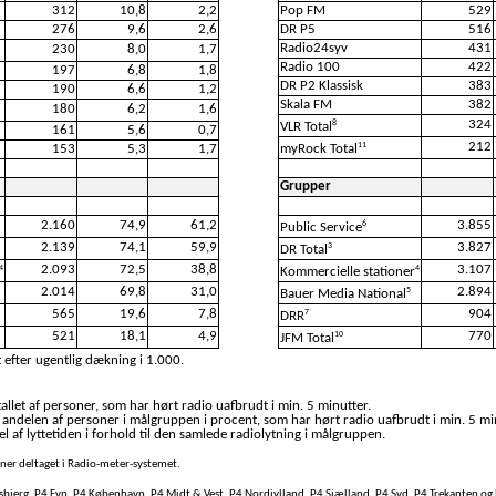
312
10,8
2,2
Pop FM
529
276
9,6
2,6
DR P5
516
Radio24syv
431
230
8,0
1,7
Radio 100
422
197
6,8
1,8
DR P2 Klassisk
383
190
6,6
1,2
Skala FM
382
180
6,2
1,6
324
8
VLR Total
161
5,6
0,7
212
11
153
5,3
1,7
myRock Total
Grupper
2.160
74,9
61,2
3.855
6
Public Service
2.139
74,1
59,9
3.827
3
DR Total
2.093
72,5
38,8
3.107
4
4
Kommercielle stationer
2.014
69,8
31,0
2.894
5
Bauer Media National
565
19,6
7,8
904
7
DRR
521
18,1
4,9
770
10
JFM Total
 efter ugentlig dækning i 1.000.
llet af personer, som har hørt radio uafbrudt i min. 5 minutter.
 andelen af personer i målgruppen i procent, som har hørt radio uafbrudt i min. 5 mi
l af lyttetiden i forhold til den samlede radiolytning i målgruppen.
soner deltaget i Radio-meter-systemet.
bjerg, P4 Fyn, P4 København, P4 Midt & Vest, P4 Nordjylland, P4 Sjælland, P4 Syd, P4 Trekanten og 