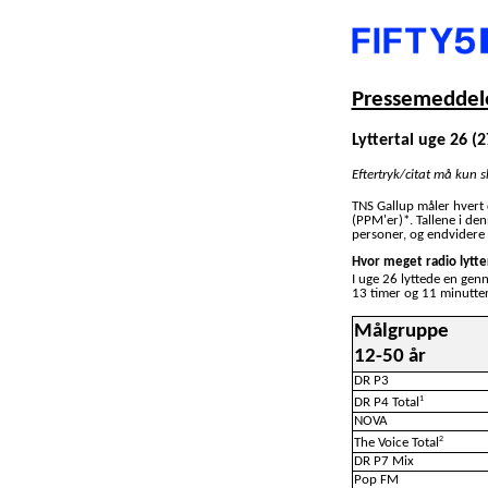
Pressemeddele
Lyttertal uge 26 (27.
Eftertryk/citat må kun 
TNS Gallup måler hvert
(PPM'er)*. Tallene i de
personer, og endvidere 
Hvor meget radio lytte
I uge 26 lyttede en gen
13 timer og 11 minutter
Målgruppe
12-50 år
DR P3
1
DR P4 Total
NOVA
2
The Voice Total
DR P7 Mix
Pop FM