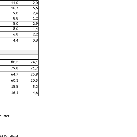
11,0
2,0
10,7
6,6
9,0
2,4
8,8
1,2
8,0
2,9
8,0
1,4
6,8
2,2
4,4
0,8
80,3
74,1
79,8
71,7
64,7
25,9
60,3
20,5
18,8
5,3
16,1
4,6
nutter.
P4 Østjylland