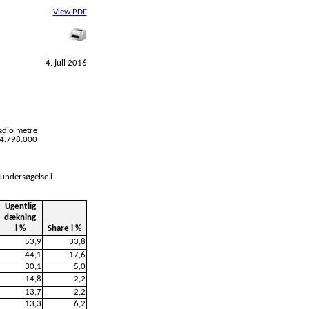
View PDF
4. juli 2016
adio metre
l 4.798.000
 undersøgelse i
Ugentlig
dækning
i %
Share i %
53,9
33,8
44,1
17,6
30,1
5,0
14,8
2,2
13,7
2,2
13,3
6,2