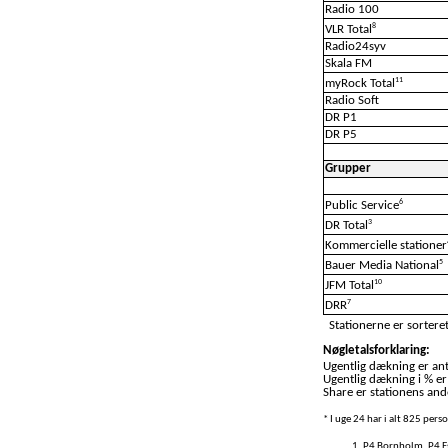
Radio 100
8
VLR Total
Radio24syv
Skala FM
11
myRock Total
Radio Soft
DR P1
DR P5
Grupper
6
Public Service
3
DR Total
Kommercielle stationer
5
Bauer Media National
10
JFM Total
7
DRR
Stationerne er sorteret
Nøgletalsforklaring:
Ugentlig dækning er anta
Ugentlig dækning i % er
Share er stationens ande
* I uge 24 har i alt 825 per
P4 Bornholm, P4 Es