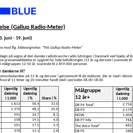
lse (Gallup Radio-Meter)
. juni - 19. juni)
ske mod flg. kildeangivelse: "TNS Gallup Radio-Meter"
 døgn på vegne af den danske radiobranche radio lytningen i Danmark ved hjælp af R
nne pressemeddelelse er opgivet for hele befolkningen (12 år og derover) svarende ti
i målgruppen 12-50 år, svarende til 2.859.000 personer.
r danskerne til?
nemsnitsdansker på 12 år og derover i gennemsnit til de stationer, der er med i denne
 hvoraf 11 timer og 20 minutter fandt sted i perioden 06.00-18.00.
Ugentlig
Ugentlig
Ugentlig
Målgruppe
dækning
dækning
dækning
12 år+
i 1.000
i %
Share i %
i 1.000
1.613
56,4
31,0
2.756
1
DR P4 Total
1.376
48,2
20,6
DR P3
2.179
992
34,7
8,1
NOVA
1.404
558
19,5
4,0
DR P7 Mix
766
501
17,5
3,3
662
2
The Voice Total
376
13,1
2,6
DR P5
566