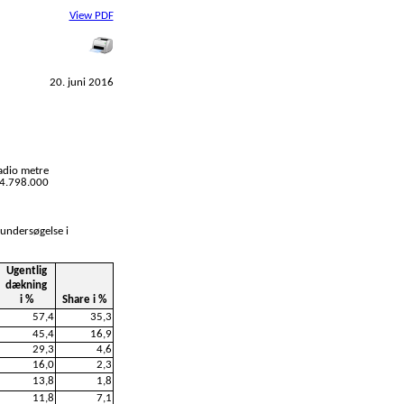
View PDF
20. juni 2016
adio metre
l 4.798.000
 undersøgelse i
Ugentlig
dækning
i %
Share i %
57,4
35,3
45,4
16,9
29,3
4,6
16,0
2,3
13,8
1,8
11,8
7,1