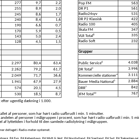
277
9,7
2,2
Pop FM
563
255
8,9
2,0
DR P1
561
Radio24syv
531
245
8,6
1,7
DR P2 Klassisk
422
240
8,4
1,6
Radio 100
405
190
6,6
0,7
Skala FM
347
170
5,9
0,5
335
8
VLR Total
143
5,0
2,4
Radio Soft
232
128
4,5
1,5
Grupper
4.038
6
2.297
80,4
63,4
Public Service
3.996
3
2.262
79,2
61,7
DR Total
3.111
4
2.049
71,7
36,6
Kommercielle stationer
4
2.884
5
1.941
67,9
27,9
Bauer Media National
842
7
574
20,1
4,5
DRR
767
10
530
18,5
8,7
JFM Total
 efter ugentlig dækning i 1.000.
llet af personer, som har hørt radio uafbrudt i min. 5 minutter.
 andelen af personer i målgruppen i procent, som har hørt radio uafbrudt i min. 5 mi
l af lyttetiden i forhold til den samlede radiolytning i målgruppen.
soner deltaget i Radio-meter-systemet.
bjerg, P4 Fyn, P4 København, P4 Midt & Vest, P4 Nordjylland, P4 Sjælland, P4 Syd, P4 Trekanten og 