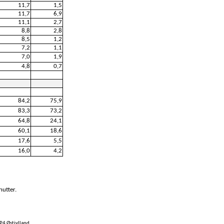
11,7
1,5
11,7
6,9
11,1
2,7
8,8
2,8
8,5
1,2
7,2
1,1
7,0
1,9
4,8
0,7
84,2
75,9
83,3
73,2
64,8
24,1
60,1
18,6
17,6
5,5
16,0
4,2
nutter.
P4 Østjylland