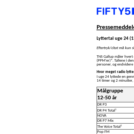
Pressemeddele
Lyttertal uge 24 (13
Eftertryk/citat må kun 
TNS Gallup måler hvert
(PPM'er)*. Tallene i de
personer, og endvidere 
Hvor meget radio lytte
I uge 24 lyttede en gen
14 timer og 2 minutter,
Målgruppe
12-50 år
DR P3
1
DR P4 Total
NOVA
DR P7 Mix
2
The Voice Total
Pop FM