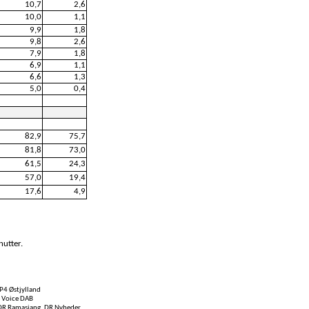
10,7
2,6
10,0
1,1
9,9
1,8
9,8
2,6
7,9
1,8
6,9
1,1
6,6
1,3
5,0
0,4
82,9
75,7
81,8
73,0
61,5
24,3
57,0
19,4
17,6
4,9
nutter.
P4 Østjylland
e Voice DAB
, DR Ramasjang, DR Nyheder,