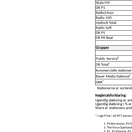
Skala FM
DR P1
Radio24syv
Radio 100
myRock Total
Radio Soft
DR P5
DR P6 Beat
Grupper
6
Public Service
3
DR Total
Kommercielle stationer
5
Bauer Media National
7
DRR
Stationerne er sorteret
Nøgletalsforklaring:
Ugentlig dækning er anta
Ugentlig dækning i % er
Share er stationens ande
* I uge 9 har i alt 857 pers
P4 Bornholm, P4 Es
The Voice Sjælland
P1, P2 Klassisk, P