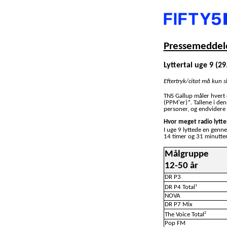
Pressemeddele
Lyttertal uge 9 (29
Eftertryk/citat må kun 
TNS Gallup måler hvert
(PPM'er)*. Tallene i de
personer, og endvidere 
Hvor meget radio lytte
I uge 9 lyttede en genn
14 timer og 31 minutter
Målgruppe
12-50 år
DR P3
1
DR P4 Total
NOVA
DR P7 Mix
2
The Voice Total
Pop FM