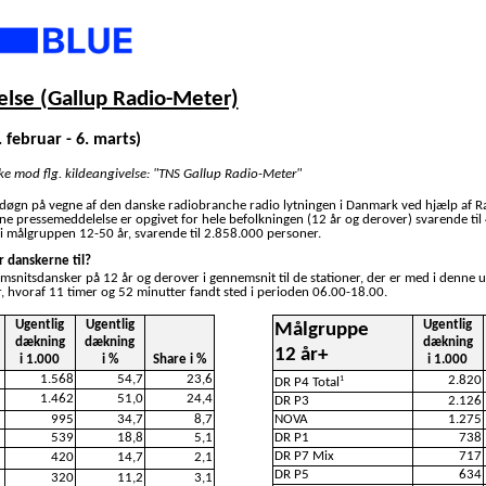
lse (Gallup Radio-Meter)
. februar - 6. marts)
ske mod flg. kildeangivelse: "TNS Gallup Radio-Meter"
 døgn på vegne af den danske radiobranche radio lytningen i Danmark ved hjælp af R
nne pressemeddelelse er opgivet for hele befolkningen (12 år og derover) svarende ti
i målgruppen 12-50 år, svarende til 2.858.000 personer.
r danskerne til?
emsnitsdansker på 12 år og derover i gennemsnit til de stationer, der er med i denne 
, hvoraf 11 timer og 52 minutter fandt sted i perioden 06.00-18.00.
Ugentlig
Ugentlig
Ugentlig
Målgruppe
dækning
dækning
dækning
12 år+
i 1.000
i %
Share i %
i 1.000
1.568
54,7
23,6
2.820
1
DR P4 Total
1.462
51,0
24,4
DR P3
2.126
995
34,7
8,7
NOVA
1.275
539
18,8
5,1
DR P1
738
DR P7 Mix
717
420
14,7
2,1
DR P5
634
320
11,2
3,1