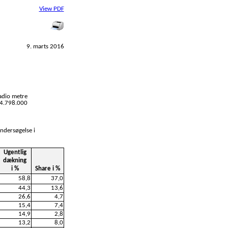
View PDF
9. marts 2016
adio metre
l 4.798.000
undersøgelse i
Ugentlig
dækning
i %
Share i %
58,8
37,0
44,3
13,6
26,6
4,7
15,4
7,4
14,9
2,8
13,2
8,0