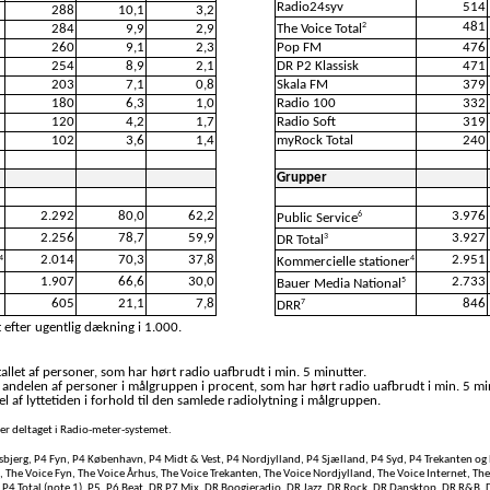
Radio24syv
514
288
10,1
3,2
481
2
284
9,9
2,9
The Voice Total
260
9,1
2,3
Pop FM
476
254
8,9
2,1
DR P2 Klassisk
471
203
7,1
0,8
Skala FM
379
180
6,3
1,0
Radio 100
332
120
4,2
1,7
Radio Soft
319
102
3,6
1,4
myRock Total
240
Grupper
2.292
80,0
62,2
3.976
6
Public Service
2.256
78,7
59,9
3.927
3
DR Total
2.014
70,3
37,8
2.951
4
4
Kommercielle stationer
1.907
66,6
30,0
2.733
5
Bauer Media National
605
21,1
7,8
846
7
DRR
 efter ugentlig dækning i 1.000.
llet af personer, som har hørt radio uafbrudt i min. 5 minutter.
 andelen af personer i målgruppen i procent, som har hørt radio uafbrudt i min. 5 mi
l af lyttetiden i forhold til den samlede radiolytning i målgruppen.
oner deltaget i Radio-meter-systemet.
bjerg, P4 Fyn, P4 København, P4 Midt & Vest, P4 Nordjylland, P4 Sjælland, P4 Syd, P4 Trekanten og 
, The Voice Fyn, The Voice Århus, The Voice Trekanten, The Voice Nordjylland, The Voice Internet, Th
3, P4 Total (note 1), P5, P6 Beat, DR P7 Mix, DR Boogieradio, DR Jazz, DR Rock, DR Dansktop, DR R&B