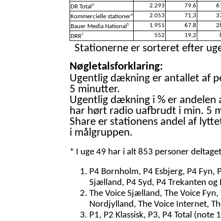
2.293
79,6
6
3
DR Total
2.053
71,3
3
4
Kommercielle stationer
1.951
67,8
2
5
Bauer Media National
552
19,2
7
DRR
Stationerne er sorteret efter uge
Nøgletalsforklaring:
Ugentlig dækning er antallet af p
5 minutter.
Ugentlig dækning i % er andelen 
har hørt radio uafbrudt i min. 5 m
Share er stationens andel af lytte
i målgruppen.
* I uge 49 har i alt 853 personer deltage
P4 Bornholm, P4 Esbjerg, P4 Fyn, 
Sjælland, P4 Syd, P4 Trekanten og 
The Voice Sjælland, The Voice Fyn,
Nordjylland, The Voice Internet, T
P1, P2 Klassisk, P3, P4 Total (note