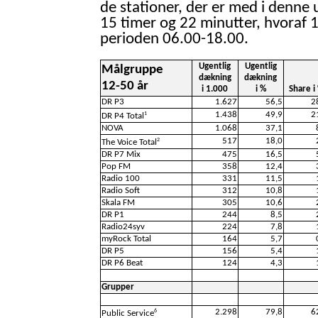
de stationer, der er med i denne 
15 timer og 22 minutter, hvoraf 1
perioden 06.00-18.00.
Ugentlig
Ugentlig
Målgruppe
dækning
dækning
12-50 år
i 1.000
i %
Share i
DR P3
1.627
56,5
2
1.438
49,9
2
1
DR P4 Total
NOVA
1.068
37,1
517
18,0
2
The Voice Total
DR P7 Mix
475
16,5
Pop FM
358
12,4
Radio 100
331
11,5
Radio Soft
312
10,8
Skala FM
305
10,6
DR P1
244
8,5
Radio24syv
224
7,8
myRock Total
164
5,7
DR P5
156
5,4
DR P6 Beat
124
4,3
Grupper
2.298
79,8
6
6
Public Service