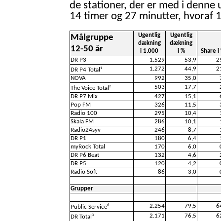
de stationer, der er med i denne 
14 timer og 27 minutter, hvoraf 
Ugentlig
Ugentlig
Målgruppe
dækning
dækning
12-50 år
i 1.000
i %
Share i
DR P3
1.529
53,9
2
1.272
44,9
2
1
DR P4 Total
NOVA
992
35,0
503
17,7
2
The Voice Total
DR P7 Mix
427
15,1
Pop FM
326
11,5
Radio 100
295
10,4
Skala FM
286
10,1
Radio24syv
246
8,7
DR P1
180
6,4
myRock Total
170
6,0
DR P6 Beat
132
4,6
DR P5
120
4,2
Radio Soft
86
3,0
Grupper
2.254
79,5
6
6
Public Service
2.171
76,5
6
3
DR Total