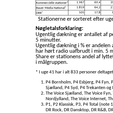
1.967
69,4
3
4
Kommercielle stationer
1.819
64,2
2
5
Bauer Media National
505
17,8
7
DRR
Stationerne er sorteret efter uge
Nøgletalsforklaring:
Ugentlig dækning er antallet af p
5 minutter.
Ugentlig dækning i % er andelen 
har hørt radio uafbrudt i min. 5 m
Share er stationens andel af lytte
i målgruppen.
* I uge 41 har i alt 833 personer deltage
P4 Bornholm, P4 Esbjerg, P4 Fyn, 
Sjælland, P4 Syd, P4 Trekanten og 
The Voice Sjælland, The Voice Fyn,
Nordjylland, The Voice Internet, T
P1, P2 Klassisk, P3, P4 Total (note
DR Rock, DR Dansktop, DR R&B, D