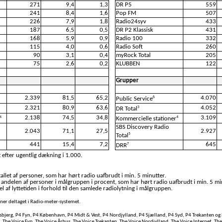
271
9,4
1,3
DR P5
559
241
8,4
1,6
Pop FM
507
226
7,9
1,8
Radio24syv
433
187
6,5
0,5
DR P2 Klassisk
431
168
5,9
0,9
Radio 100
332
115
4,0
0,6
Radio Soft
260
90
3,1
0,4
myRock Total
205
75
2,6
0,2
KLUBBEN
122
Grupper
2.339
81,5
65,2
4.070
6
Public Service
2.321
80,9
63,6
4.052
3
DR Total
2.138
74,5
34,8
3.109
4
4
Kommercielle stationer
SBS Discovery Radio
2.043
71,1
27,5
2.927
5
Total
441
15,4
7,2
645
7
DRR
 efter ugentlig dækning i 1.000.
llet af personer, som har hørt radio uafbrudt i min. 5 minutter.
 andelen af personer i målgruppen i procent, som har hørt radio uafbrudt i min. 5 mi
l af lyttetiden i forhold til den samlede radiolytning i målgruppen.
soner deltaget i Radio-meter-systemet.
bjerg, P4 Fyn, P4 København, P4 Midt & Vest, P4 Nordjylland, P4 Sjælland, P4 Syd, P4 Trekanten og 
, The Voice Fyn, The Voice Århus, The Voice Trekanten, The Voice Nordjylland, The Voice Internet, Th