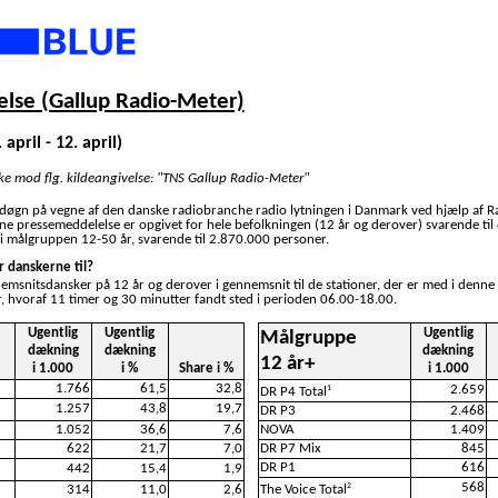
lse (Gallup Radio-Meter)
 april - 12. april)
ske mod flg. kildeangivelse: "TNS Gallup Radio-Meter"
 døgn på vegne af den danske radiobranche radio lytningen i Danmark ved hjælp af R
nne pressemeddelelse er opgivet for hele befolkningen (12 år og derover) svarende ti
i målgruppen 12-50 år, svarende til 2.870.000 personer.
r danskerne til?
nemsnitsdansker på 12 år og derover i gennemsnit til de stationer, der er med i denne
, hvoraf 11 timer og 30 minutter fandt sted i perioden 06.00-18.00.
Ugentlig
Ugentlig
Ugentlig
Målgruppe
dækning
dækning
dækning
12 år+
i 1.000
i %
Share i %
i 1.000
1.766
61,5
32,8
2.659
1
DR P4 Total
1.257
43,8
19,7
DR P3
2.468
1.052
36,6
7,6
NOVA
1.409
622
21,7
7,0
DR P7 Mix
845
DR P1
616
442
15,4
1,9
568
2
314
11,0
2,6
The Voice Total