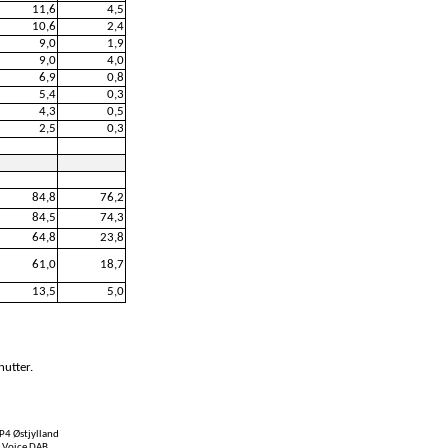
11,6
4,5
10,6
2,4
9,0
1,9
9,0
4,0
6,9
0,8
5,4
0,3
4,3
0,5
2,5
0,3
84,8
76,2
84,5
74,3
64,8
23,8
61,0
18,7
13,5
5,0
nutter.
P4 Østjylland
e Voice DAB