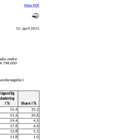
View PDF
15. april 2015
adio metre
l 4.798.000
 undersøgelse i
Ugentlig
dækning
i %
Share i %
55,4
35,2
51,4
20,6
29,4
4,5
17,6
4,0
12,8
5,1
11,8
1,0