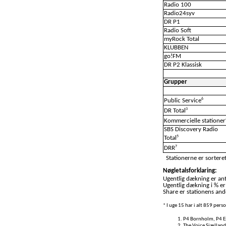
Radio 100
Radio24syv
DR P1
Radio Soft
myRock Total
KLUBBEN
go!FM
DR P2 Klassisk
Grupper
6
Public Service
3
DR Total
Kommercielle stationer
SBS Discovery Radio
5
Total
7
DRR
Stationerne er sorteret
Nøgletalsforklaring:
Ugentlig dækning er anta
Ugentlig dækning i % er
Share er stationens ande
* I uge 15 har i alt 859 per
P4 Bornholm, P4 Es
The Voice Sjælland