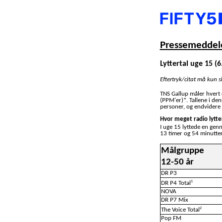
Pressemeddele
Lyttertal uge 15 (6.
Eftertryk/citat må kun 
TNS Gallup måler hvert
(PPM'er)*. Tallene i de
personer, og endvidere 
Hvor meget radio lytte
I uge 15 lyttede en gen
13 timer og 54 minutter
Målgruppe
12-50 år
DR P3
1
DR P4 Total
NOVA
DR P7 Mix
2
The Voice Total
Pop FM