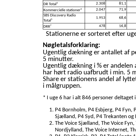
2.308
81,1
3
DR Total
2.047
71,9
4
Kommercielle stationer
SBS Discovery Radio
1.953
68,6
5
Total
478
16,8
7
DRR
Stationerne er sorteret efter uge
Nøgletalsforklaring:
Ugentlig dækning er antallet af p
5 minutter.
Ugentlig dækning i % er andelen 
har hørt radio uafbrudt i min. 5 m
Share er stationens andel af lytte
i målgruppen.
* I uge 6 har i alt 846 personer deltaget
P4 Bornholm, P4 Esbjerg, P4 Fyn, 
Sjælland, P4 Syd, P4 Trekanten og 
The Voice Sjælland, The Voice Fyn,
Nordjylland, The Voice Internet, T