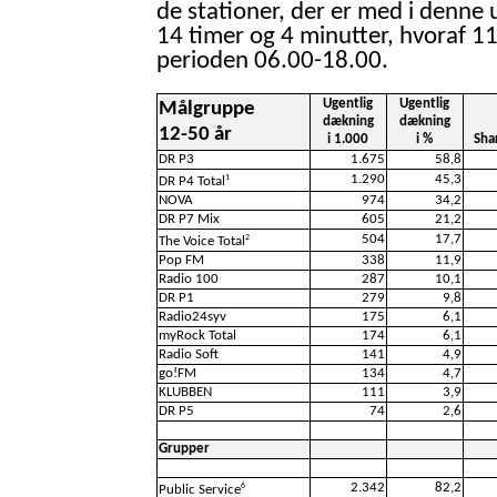
de stationer, der er med i denne 
14 timer og 4 minutter, hvoraf 11
perioden 06.00-18.00.
Ugentlig
Ugentlig
Målgruppe
dækning
dækning
12-50 år
i 1.000
i %
Sha
DR P3
1.675
58,8
1.290
45,3
1
DR P4 Total
NOVA
974
34,2
DR P7 Mix
605
21,2
504
17,7
2
The Voice Total
Pop FM
338
11,9
Radio 100
287
10,1
DR P1
279
9,8
Radio24syv
175
6,1
myRock Total
174
6,1
Radio Soft
141
4,9
go!FM
134
4,7
KLUBBEN
111
3,9
DR P5
74
2,6
Grupper
2.342
82,2
6
Public Service