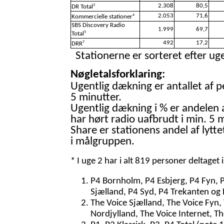
2.308
80,5
3
DR Total
2.053
71,6
4
Kommercielle stationer
SBS Discovery Radio
1.999
69,7
5
Total
492
17,2
7
DRR
Stationerne er sorteret efter uge
Nøgletalsforklaring:
Ugentlig dækning er antallet af p
5 minutter.
Ugentlig dækning i % er andelen 
har hørt radio uafbrudt i min. 5 m
Share er stationens andel af lytte
i målgruppen.
* I uge 2 har i alt 819 personer deltaget
P4 Bornholm, P4 Esbjerg, P4 Fyn, 
Sjælland, P4 Syd, P4 Trekanten og 
The Voice Sjælland, The Voice Fyn,
Nordjylland, The Voice Internet, T