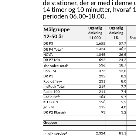
de stationer, der er med i denne 
14 timer og 10 minutter, hvoraf 1
perioden 06.00-18.00.
Ugentlig
Ugentlig
Målgruppe
dækning
dækning
12-50 år
i 1.000
i %
Sha
DR P3
1.655
57,7
1.324
46,2
1
DR P4 Total
NOVA
1.045
36,5
DR P7 Mix
692
24,2
536
18,7
2
The Voice Total
Pop FM
373
13,0
DR P1
235
8,2
Radio24syv
231
8,0
myRock Total
219
7,7
Radio 100
211
7,4
Radio Soft
164
5,7
KLUBBEN
156
5,5
go!FM
115
4,0
DR P2 Klassisk
93
3,2
Grupper
2.324
81,1
6
Public Service