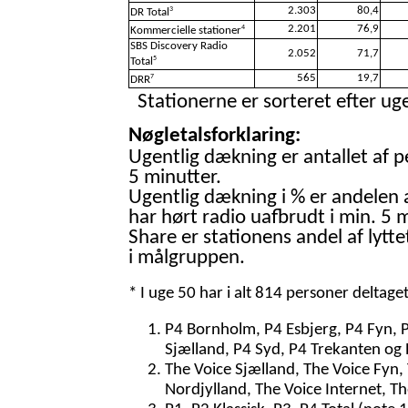
2.303
80,4
3
DR Total
2.201
76,9
4
Kommercielle stationer
SBS Discovery Radio
2.052
71,7
5
Total
565
19,7
7
DRR
Stationerne er sorteret efter uge
Nøgletalsforklaring:
Ugentlig dækning er antallet af p
5 minutter.
Ugentlig dækning i % er andelen 
har hørt radio uafbrudt i min. 5 m
Share er stationens andel af lytte
i målgruppen.
* I uge 50 har i alt 814 personer deltage
P4 Bornholm, P4 Esbjerg, P4 Fyn, 
Sjælland, P4 Syd, P4 Trekanten og 
The Voice Sjælland, The Voice Fyn,
Nordjylland, The Voice Internet, T