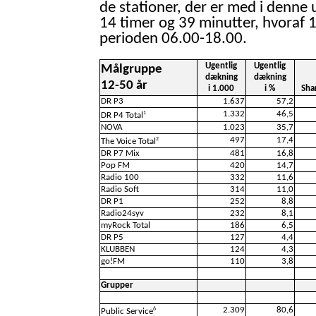
de stationer, der er med i denne 
14 timer og 39 minutter, hvoraf 1
perioden 06.00-18.00.
Ugentlig
Ugentlig
Målgruppe
dækning
dækning
12-50 år
i 1.000
i %
Sha
DR P3
1.637
57,2
1.332
46,5
1
DR P4 Total
NOVA
1.023
35,7
497
17,4
2
The Voice Total
DR P7 Mix
481
16,8
Pop FM
420
14,7
Radio 100
332
11,6
Radio Soft
314
11,0
DR P1
252
8,8
Radio24syv
232
8,1
myRock Total
186
6,5
DR P5
127
4,4
KLUBBEN
124
4,3
go!FM
110
3,8
Grupper
2.309
80,6
6
Public Service