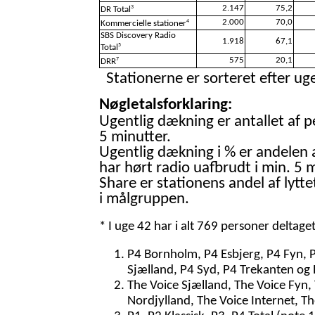
2.147
75,2
3
DR Total
2.000
70,0
4
Kommercielle stationer
SBS Discovery Radio
1.918
67,1
5
Total
575
20,1
7
DRR
Stationerne er sorteret efter uge
Nøgletalsforklaring:
Ugentlig dækning er antallet af p
5 minutter.
Ugentlig dækning i % er andelen 
har hørt radio uafbrudt i min. 5 m
Share er stationens andel af lytte
i målgruppen.
* I uge 42 har i alt 769 personer deltage
P4 Bornholm, P4 Esbjerg, P4 Fyn, 
Sjælland, P4 Syd, P4 Trekanten og 
The Voice Sjælland, The Voice Fyn,
Nordjylland, The Voice Internet, T