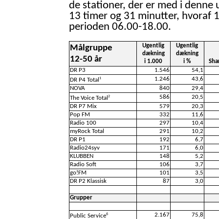
de stationer, der er med i denne 
13 timer og 31 minutter, hvoraf 1
perioden 06.00-18.00.
Ugentlig
Ugentlig
Målgruppe
dækning
dækning
12-50 år
i 1.000
i %
Sha
DR P3
1.546
54,1
1.246
43,6
1
DR P4 Total
NOVA
840
29,4
586
20,5
2
The Voice Total
DR P7 Mix
579
20,3
Pop FM
332
11,6
Radio 100
297
10,4
myRock Total
291
10,2
DR P1
192
6,7
Radio24syv
171
6,0
KLUBBEN
148
5,2
Radio Soft
106
3,7
go!FM
101
3,5
DR P2 Klassisk
87
3,0
Grupper
2.167
75,8
6
Public Service