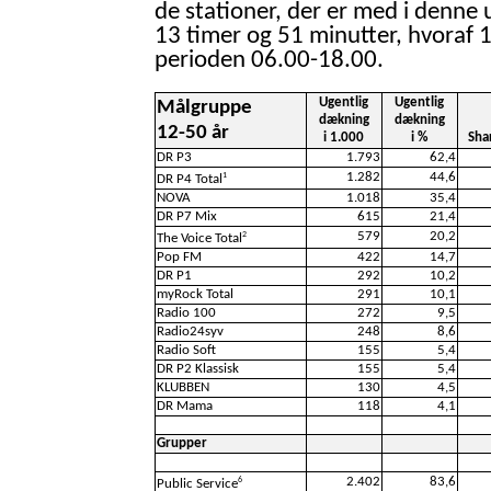
de stationer, der er med i denne 
13 timer og 51 minutter, hvoraf 1
perioden 06.00-18.00.
Ugentlig
Ugentlig
Målgruppe
dækning
dækning
12-50 år
i 1.000
i %
Sha
DR P3
1.793
62,4
1.282
44,6
1
DR P4 Total
NOVA
1.018
35,4
DR P7 Mix
615
21,4
579
20,2
2
The Voice Total
Pop FM
422
14,7
DR P1
292
10,2
myRock Total
291
10,1
Radio 100
272
9,5
Radio24syv
248
8,6
Radio Soft
155
5,4
DR P2 Klassisk
155
5,4
KLUBBEN
130
4,5
DR Mama
118
4,1
Grupper
2.402
83,6
6
Public Service