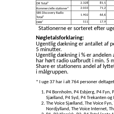
2.328
81,5
3
DR Total
2.033
71,2
4
Kommercielle stationer
SBS Discovery Radio
1.902
66,6
5
Total
511
17,9
7
DRR
Stationerne er sorteret efter uge
Nøgletalsforklaring:
Ugentlig dækning er antallet af p
5 minutter.
Ugentlig dækning i % er andelen 
har hørt radio uafbrudt i min. 5 m
Share er stationens andel af lytte
i målgruppen.
* I uge 37 har i alt 764 personer deltage
P4 Bornholm, P4 Esbjerg, P4 Fyn, 
Sjælland, P4 Syd, P4 Trekanten og 
The Voice Sjælland, The Voice Fyn,
Nordjylland, The Voice Internet, T