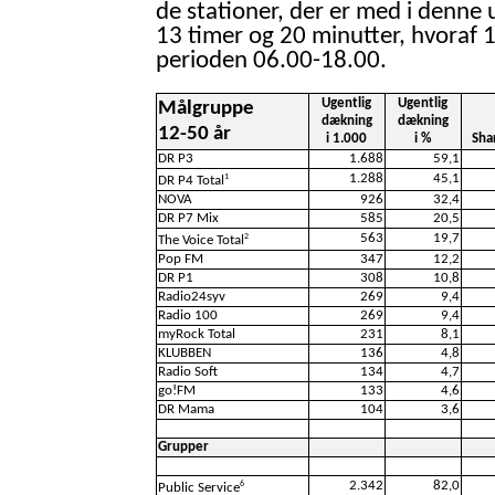
de stationer, der er med i denne 
13 timer og 20 minutter, hvoraf 1
perioden 06.00-18.00.
Ugentlig
Ugentlig
Målgruppe
dækning
dækning
12-50 år
i 1.000
i %
Sha
DR P3
1.688
59,1
1.288
45,1
1
DR P4 Total
NOVA
926
32,4
DR P7 Mix
585
20,5
563
19,7
2
The Voice Total
Pop FM
347
12,2
DR P1
308
10,8
Radio24syv
269
9,4
Radio 100
269
9,4
myRock Total
231
8,1
KLUBBEN
136
4,8
Radio Soft
134
4,7
go!FM
133
4,6
DR Mama
104
3,6
Grupper
2.342
82,0
6
Public Service