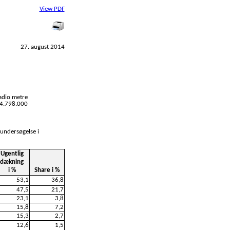
View PDF
27. august 2014
adio metre
l 4.798.000
 undersøgelse i
Ugentlig
dækning
i %
Share i %
53,1
36,8
47,5
21,7
23,1
3,8
15,8
7,2
15,3
2,7
12,6
1,5