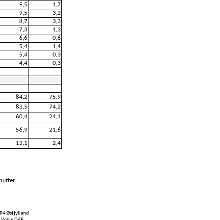
9,5
1,7
9,5
3,2
8,7
3,3
7,3
1,3
6,6
0,6
5,4
1,4
5,4
0,3
4,4
0,3
84,2
75,9
83,5
74,2
60,4
24,1
56,9
21,6
13,1
2,4
nutter.
P4 Østjylland
e Voice DAB