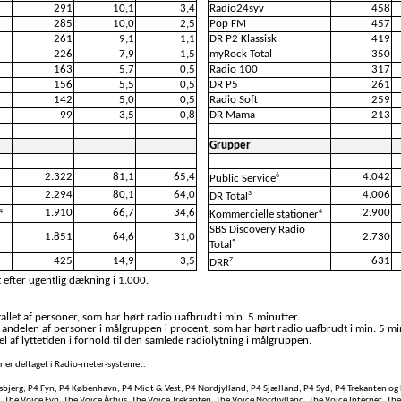
291
10,1
3,4
Radio24syv
458
285
10,0
2,5
Pop FM
457
261
9,1
1,1
DR P2 Klassisk
419
226
7,9
1,5
myRock Total
350
163
5,7
0,5
Radio 100
317
156
5,5
0,5
DR P5
261
142
5,0
0,5
Radio Soft
259
99
3,5
0,8
DR Mama
213
Grupper
2.322
81,1
65,4
4.042
6
Public Service
2.294
80,1
64,0
4.006
3
DR Total
1.910
66,7
34,6
2.900
4
4
Kommercielle stationer
SBS Discovery Radio
1.851
64,6
31,0
2.730
5
Total
425
14,9
3,5
631
7
DRR
 efter ugentlig dækning i 1.000.
llet af personer, som har hørt radio uafbrudt i min. 5 minutter.
 andelen af personer i målgruppen i procent, som har hørt radio uafbrudt i min. 5 mi
l af lyttetiden i forhold til den samlede radiolytning i målgruppen.
soner deltaget i Radio-meter-systemet.
bjerg, P4 Fyn, P4 København, P4 Midt & Vest, P4 Nordjylland, P4 Sjælland, P4 Syd, P4 Trekanten og 
, The Voice Fyn, The Voice Århus, The Voice Trekanten, The Voice Nordjylland, The Voice Internet, Th