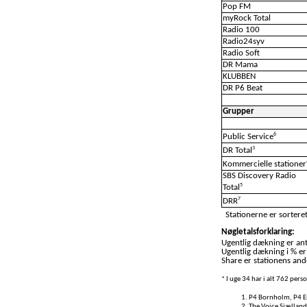
Pop FM
myRock Total
Radio 100
Radio24syv
Radio Soft
DR Mama
KLUBBEN
DR P6 Beat
Grupper
6
Public Service
3
DR Total
Kommercielle stationer
SBS Discovery Radio
5
Total
7
DRR
Stationerne er sorteret
Nøgletalsforklaring:
Ugentlig dækning er anta
Ugentlig dækning i % er
Share er stationens ande
* I uge 34 har i alt 762 per
P4 Bornholm, P4 Es
The Voice Sjælland