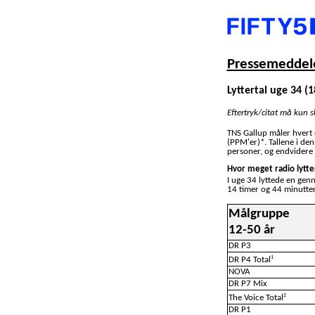
Pressemeddele
Lyttertal uge 34 (1
Eftertryk/citat må kun 
TNS Gallup måler hvert
(PPM'er)*. Tallene i de
personer, og endvidere 
Hvor meget radio lytte
I uge 34 lyttede en gen
14 timer og 44 minutter
Målgruppe
12-50 år
DR P3
1
DR P4 Total
NOVA
DR P7 Mix
2
The Voice Total
DR P1