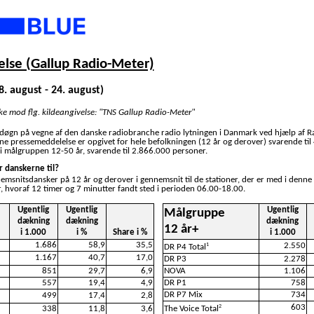
lse (Gallup Radio-Meter)
8. august - 24. august)
ske mod flg. kildeangivelse: "TNS Gallup Radio-Meter"
 døgn på vegne af den danske radiobranche radio lytningen i Danmark ved hjælp af R
nne pressemeddelelse er opgivet for hele befolkningen (12 år og derover) svarende ti
i målgruppen 12-50 år, svarende til 2.866.000 personer.
r danskerne til?
nemsnitsdansker på 12 år og derover i gennemsnit til de stationer, der er med i denne
, hvoraf 12 timer og 7 minutter fandt sted i perioden 06.00-18.00.
Ugentlig
Ugentlig
Ugentlig
Målgruppe
dækning
dækning
dækning
12 år+
i 1.000
i %
Share i %
i 1.000
1.686
58,9
35,5
2.550
1
DR P4 Total
1.167
40,7
17,0
DR P3
2.278
851
29,7
6,9
NOVA
1.106
557
19,4
4,9
DR P1
758
DR P7 Mix
734
499
17,4
2,8
603
2
338
11,8
3,6
The Voice Total