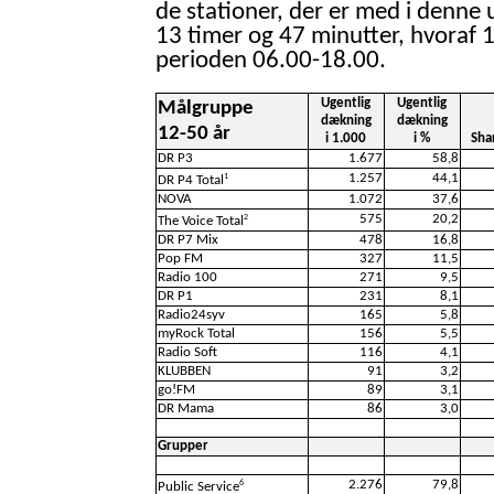
de stationer, der er med i denne 
13 timer og 47 minutter, hvoraf 1
perioden 06.00-18.00.
Ugentlig
Ugentlig
Målgruppe
dækning
dækning
12-50 år
i 1.000
i %
Sha
DR P3
1.677
58,8
1.257
44,1
1
DR P4 Total
NOVA
1.072
37,6
575
20,2
2
The Voice Total
DR P7 Mix
478
16,8
Pop FM
327
11,5
Radio 100
271
9,5
DR P1
231
8,1
Radio24syv
165
5,8
myRock Total
156
5,5
Radio Soft
116
4,1
KLUBBEN
91
3,2
go!FM
89
3,1
DR Mama
86
3,0
Grupper
2.276
79,8
6
Public Service