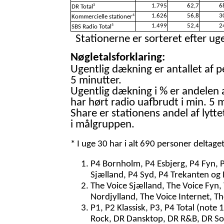
1.795
62,7
6
3
DR Total
1.626
56,8
3
4
Kommercielle stationer
1.499
52,4
2
5
SBS Radio Total
Stationerne er sorteret efter uge
Nøgletalsforklaring:
Ugentlig dækning er antallet af p
5 minutter.
Ugentlig dækning i % er andelen 
har hørt radio uafbrudt i min. 5 m
Share er stationens andel af lytte
i målgruppen.
* I uge 30 har i alt 690 personer deltage
P4 Bornholm, P4 Esbjerg, P4 Fyn, 
Sjælland, P4 Syd, P4 Trekanten og 
The Voice Sjælland, The Voice Fyn,
Nordjylland, The Voice Internet, T
P1, P2 Klassisk, P3, P4 Total (note 
Rock, DR Dansktop, DR R&B, DR So