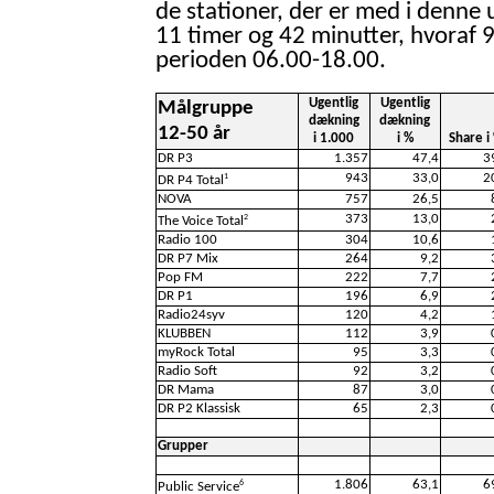
de stationer, der er med i denne 
11 timer og 42 minutter, hvoraf 9
perioden 06.00-18.00.
Ugentlig
Ugentlig
Målgruppe
dækning
dækning
12-50 år
i 1.000
i %
Share i
DR P3
1.357
47,4
3
943
33,0
2
1
DR P4 Total
NOVA
757
26,5
373
13,0
2
The Voice Total
Radio 100
304
10,6
DR P7 Mix
264
9,2
Pop FM
222
7,7
DR P1
196
6,9
Radio24syv
120
4,2
KLUBBEN
112
3,9
myRock Total
95
3,3
Radio Soft
92
3,2
DR Mama
87
3,0
DR P2 Klassisk
65
2,3
Grupper
1.806
63,1
6
6
Public Service