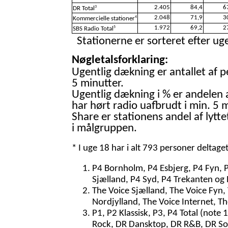
2.405
84,4
6
3
DR Total
2.048
71,9
3
4
Kommercielle stationer
1.972
69,2
2
5
SBS Radio Total
Stationerne er sorteret efter uge
Nøgletalsforklaring:
Ugentlig dækning er antallet af p
5 minutter.
Ugentlig dækning i % er andelen 
har hørt radio uafbrudt i min. 5 m
Share er stationens andel af lytte
i målgruppen.
* I uge 18 har i alt 793 personer deltage
P4 Bornholm, P4 Esbjerg, P4 Fyn, 
Sjælland, P4 Syd, P4 Trekanten og 
The Voice Sjælland, The Voice Fyn,
Nordjylland, The Voice Internet, T
P1, P2 Klassisk, P3, P4 Total (note 
Rock, DR Dansktop, DR R&B, DR So