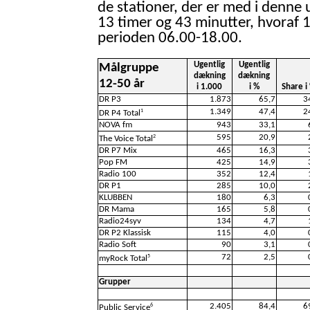
de stationer, der er med i denne 
13 timer og 43 minutter, hvoraf 1
perioden 06.00-18.00.
Ugentlig
Ugentlig
Målgruppe
dækning
dækning
12-50 år
i 1.000
i %
Share i
DR P3
1.873
65,7
3
1.349
47,4
2
1
DR P4 Total
NOVA fm
943
33,1
595
20,9
2
The Voice Total
DR P7 Mix
465
16,3
Pop FM
425
14,9
Radio 100
352
12,4
DR P1
285
10,0
KLUBBEN
180
6,3
DR Mama
165
5,8
Radio24syv
134
4,7
DR P2 Klassisk
115
4,0
Radio Soft
90
3,1
72
2,5
5
myRock Total
Grupper
2.405
84,4
6
6
Public Service