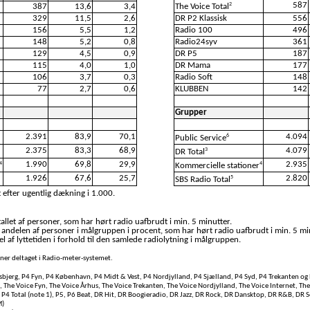
587
2
387
13,6
3,4
The Voice Total
329
11,5
2,6
DR P2 Klassisk
556
156
5,5
1,2
Radio 100
496
148
5,2
0,8
Radio24syv
361
129
4,5
0,9
DR P5
187
115
4,0
1,0
DR Mama
177
106
3,7
0,3
Radio Soft
148
77
2,7
0,6
KLUBBEN
142
Grupper
2.391
83,9
70,1
4.094
6
Public Service
2.375
83,3
68,9
4.079
3
DR Total
1.990
69,8
29,9
2.935
4
4
Kommercielle stationer
1.926
67,6
25,7
2.820
5
SBS Radio Total
 efter ugentlig dækning i 1.000.
llet af personer, som har hørt radio uafbrudt i min. 5 minutter.
 andelen af personer i målgruppen i procent, som har hørt radio uafbrudt i min. 5 mi
l af lyttetiden i forhold til den samlede radiolytning i målgruppen.
soner deltaget i Radio-meter-systemet.
bjerg, P4 Fyn, P4 København, P4 Midt & Vest, P4 Nordjylland, P4 Sjælland, P4 Syd, P4 Trekanten og 
, The Voice Fyn, The Voice Århus, The Voice Trekanten, The Voice Nordjylland, The Voice Internet, Th
, P4 Total (note 1), P5, P6 Beat, DR Hit, DR Boogieradio, DR Jazz, DR Rock, DR Dansktop, DR R&B, DR 
M)