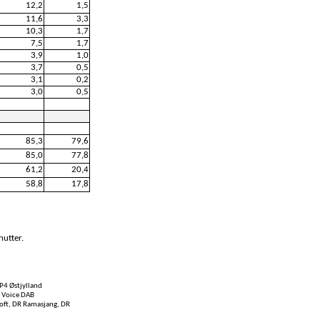
12,2
1,5
11,6
3,3
10,3
1,7
7,5
1,7
3,9
1,0
3,7
0,5
3,1
0,2
3,0
0,5
85,3
79,6
85,0
77,8
61,2
20,4
58,8
17,8
nutter.
P4 Østjylland
e Voice DAB
Soft, DR Ramasjang, DR