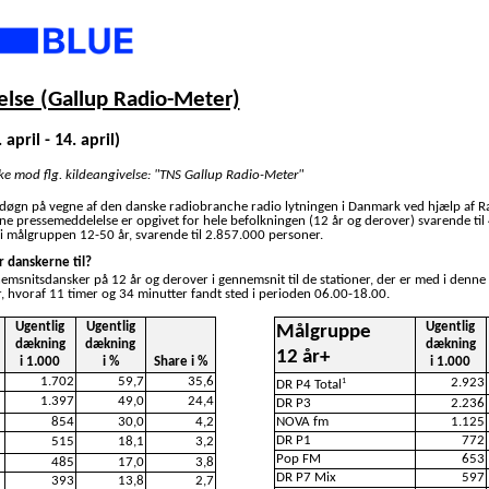
lse (Gallup Radio-Meter)
 april - 14. april)
ske mod flg. kildeangivelse: "TNS Gallup Radio-Meter"
 døgn på vegne af den danske radiobranche radio lytningen i Danmark ved hjælp af R
nne pressemeddelelse er opgivet for hele befolkningen (12 år og derover) svarende ti
i målgruppen 12-50 år, svarende til 2.857.000 personer.
r danskerne til?
nemsnitsdansker på 12 år og derover i gennemsnit til de stationer, der er med i denne
, hvoraf 11 timer og 34 minutter fandt sted i perioden 06.00-18.00.
Ugentlig
Ugentlig
Ugentlig
Målgruppe
dækning
dækning
dækning
12 år+
i 1.000
i %
Share i %
i 1.000
1.702
59,7
35,6
2.923
1
DR P4 Total
1.397
49,0
24,4
DR P3
2.236
854
30,0
4,2
NOVA fm
1.125
DR P1
772
515
18,1
3,2
Pop FM
653
485
17,0
3,8
DR P7 Mix
597
393
13,8
2,7