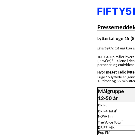
Pressemeddele
Lyttertal uge 15 (8.
Eftertryk/citat må kun 
TNS Gallup måler hvert
(PPM'er)*. Tallene i de
personer, og endvidere 
Hvor meget radio lytte
I uge 15 lyttede en gen
13 timer og 55 minutter
Målgruppe
12-50 år
DR P3
1
DR P4 Total
NOVA fm
2
The Voice Total
DR P7 Mix
Pop FM