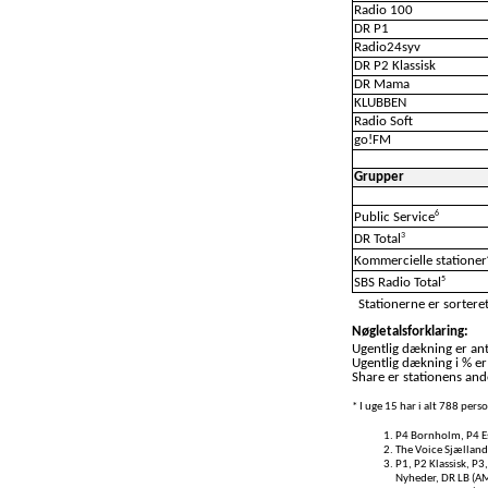
Radio 100
DR P1
Radio24syv
DR P2 Klassisk
DR Mama
KLUBBEN
Radio Soft
go!FM
Grupper
6
Public Service
3
DR Total
Kommercielle stationer
5
SBS Radio Total
Stationerne er sorteret
Nøgletalsforklaring:
Ugentlig dækning er anta
Ugentlig dækning i % er
Share er stationens ande
* I uge 15 har i alt 788 per
P4 Bornholm, P4 Es
The Voice Sjælland
P1, P2 Klassisk, P3
Nyheder, DR LB (A