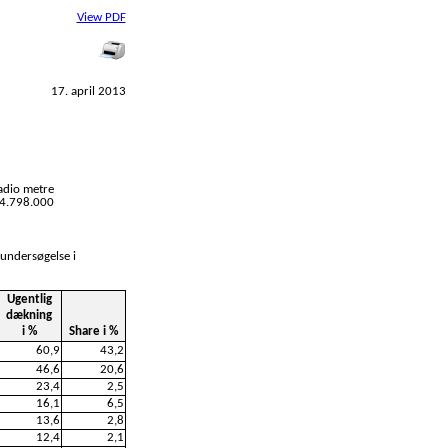
View PDF
17. april 2013
adio metre
l 4.798.000
 undersøgelse i
Ugentlig
dækning
i %
Share i %
60,9
43,2
46,6
20,6
23,4
2,5
16,1
6,5
13,6
2,8
12,4
2,1